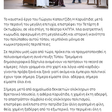
Το καυστικό έργο του Γιώργου Καπουτζίδη Η Καρυάτιδα!, μετά
την περσινή του μεγάλη επιτυχία, επιστρέφει την Τετάρτη 8
Οκτωβρίου, σε νέα στέγη, το θέατρο ΚΑΠΠΑ. Μια ανατρεπτική
κωμωδία, αφιερωμένη στη μεγαλειώδη και ιστορική ικανότητα
του πολύπαθου αυτού τόπου, να μπλέκει μόνιμα σε
κωμικοτραγικές περιπέτειες.
Σε περίπου μισή ώρα από τώρα, πρόκειται να πραγματοποιηθεί η
πολυαναμενόμενη συνέντευξη Τύπου. Τρεμάμενα
δημοσιογραφικά δάχτυλα αναμένουν να πατήσουν το record σε
κάμερες. Λόγοι γραμμένοι στο χαρτί και λόγια «από καρδιάς»
γίνονται πρόβα ξανά και ξανά· γιατί ακόμα και έμπειροι πολιτικοί
έχουν τρακ σήμερα. Σήμερα είμαστε όλοι αδέρφια, σήμερα
είμαστε όλοι ένα.
Σήμερα, μετά από αιχμαλωσία δεκαετιών ολόκληρων στο
Βρετανικό Μουσείο, η αιθέρια Καρυάτιδα, η χαμένη έκτη αδερφή,
το απαστράπτον σύμβολο ενός ολόκληρου πολιτισμού,
επιστρέφει ανέλπιστα στην πατρίδα! Σαν άλλη αγαπημένη φίλη,
θεία, χαμένη ξαδέρφη από το εξωτερικό, την περιμένει όλη η