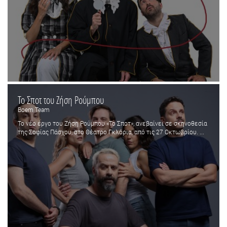
Το Σποτ του Ζήση Ρούμπου
Boem Team
Το νέο έργο του Ζήση Ρούμπου «Το Σποτ», ανεβαίνει σε σκηνοθεσία
της Σοφίας Πάσχου, στο Θέατρο Γκλόρια, από τις 27 Οκτωβρίου. ...