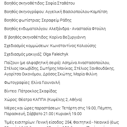
Βοηθός σκηνοθέτιδος: Σοφία Σταθάτου
Βοηθός σκηνογράφου: Αγγελική Βασιλοπούλου-Καμπίτση
Βοηθός φωτίστριας: Σεραφείμ Ράδης
Βοηθός ενδυματολόγου: Αλεξάνδρα - Αναστασία Φτούλη
Β' βοηθός σκηνοθέτιδος: Κορίνα Βεζυργιάννη
Σχεδιασμός κομμώσεων: Κωνσταντίνος Κολιούσης
Σχεδιασμός μακιγιάζ: Olga Faleichyk
Παίζουν (με αλφαβητική σειρά): Ασημίνα Αναστασοπούλου,
Στέλιος Ιακωβίδης, Σωτήρης Μανίκας, Στέλιος Ξανθουδάκης,
Αγορίτσα Οικονόμου, Δρόσος Σκώτης, Μαρία Φιλίνη
Φωτογραφίες: Ελίνα Γιουνανλή
Βίντεο: Πάτροκλος Σκαφίδας
Χώρος: Θέατρο ΚΑΠΠΑ (Κυψέλης 2, Αθήνα)
Μέρες και ώρες παραστάσεων: Τετάρτη στις 19.00, Πέμπτη,
Παρασκευή, Σάββατο 21.00 | Κυριακή 19.00
Τιμές εισιτηρίων: Γενική είσοδος: 25€, Φοιτητικό - Νεανικό (έως