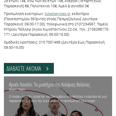
28 ετών) 14€, Άνω των 65 ετών 15€, Άνεργοι (Τετάρτη έως
Παρασκευή) 8€, Πολύτεκνοι 10€, ΑμεΑ & συνοδοί 5€
Προπώληση εισιτηρίων:
ticketservices.gr
, εκδοτήριο
(Πανεπιστημίου 39 [εντός στοάς Πεσμαζόγλου]: Δευτέρα-
Παρασκευή: 09.00-17.00), τηλεφωνικά στο 2107234567, Ταμείο
Κτηρίου Τσίλλερ (Αγίου Κωνσταντίνου 22-24, τηλ.: 2105288170-
171 | Δευτέρα-Παρασκευή: 09.00-15.00)
Ομαδικές κρατήσεις: 210 7001468 (Δευτέρα έως Παρασκευή:
09.00-15.00)
ΔΙΑΒΑΣΤΕ ΑΚΟΜΑ
Αρσέν Λουπέν: Το μυστήριο της Κούφιας Βελόνας
Boem Team
Ο Αρσέν Λουπέν έρχεται τον Οκτώβριο στο θέατρο Αλάμπρα σε μια
παράσταση για όλη την οικογένεια. Η προπώληση ξεκίνησε!