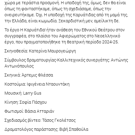
χώρα με τεράστια προσμονή. Η υποδοχή της, όμως, δεν θα είναι
όπως τη φανταστήκαμε, όπως τη σχεδιάσαμε, όπως την
ονειρευτήκαμε. Όχι. Η υποδοχή της Καρυάτιδας από τη μαμά της,
την Ελλάδα, είναι κωμωδία. Ξεκαρδιστική μεν, αμείλικτη δε.
Το έργο Η Καρυάτιδα! ήταν ανάθεση του Εθνικού Θεάτρου στον
συγγραφέα, στο πλαίσιο του Αφιερώματος στο Νεοελληνικό
έργο, που πραγματοποιήθηκε τη θεατρική περίοδο 2024-25.
Σκηνοθεσία: Κατερίνα Μαυρογεώργη
Σύμβουλος δραματουργίας-Καλλιτεχνικός συνεργάτης: Αντώνης
Αντωνόπουλος
Σκηνικά: Άρτεμις Φλέσσα
Κοστούμια: Ιφιγένεια Νταουντάκη
Μουσική: Larry Gus
Κίνηση: Σοφία Πάσχου
Φωτισμοί: Βάσια Ατταριάν
Σχεδιασμός βίντεο: Τάσος Γκολέτσος
Δραματολόγος παράστασης: Βιβή Σπαθούλα