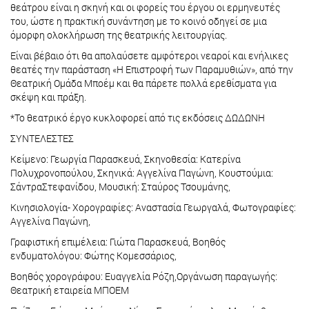
θεάτρου είναι η σκηνή και οι φορείς του έργου οι ερμηνευτές
του, ώστε η πρακτική συνάντηση με το κοινό οδηγεί σε μια
όμορφη ολοκλήρωση της θεατρικής λειτουργίας.
Είναι βέβαιο ότι θα απολαύσετε αμφότεροι νεαροί και ενήλικες
θεατές την παράσταση «Η Επιστροφή των Παραμυθιών», από την
Θεατρική Ομάδα Μποέμ και θα πάρετε πολλά ερεθίσματα για
σκέψη και πράξη.
*Το θεατρικό έργο κυκλοφορεί από τις εκδόσεις ΔΩΔΩΝΗ
ΣΥΝΤΕΛΕΣΤΕΣ
Κείμενο: Γεωργία Παρασκευά, Σκηνοθεσία: Κατερίνα
Πολυχρονοπούλου, Σκηνικά: Αγγελίνα Παγώνη, Κουστούμια:
ΣάντραΣτεφανίδου, Μουσική: Σταύρος Τσουμάνης,
Κινησιολογία- Χορογραφίες: Αναστασία Γεωργαλά, Φωτογραφίες:
Αγγελίνα Παγώνη,
Γραφιστική επιμέλεια: Γιώτα Παρασκευά, Βοηθός
ενδυματολόγου: Φώτης Κομεσσάριος,
Βοηθός χορογράφου: Ευαγγελία Ρόζη,Οργάνωση παραγωγής:
Θεατρική εταιρεία ΜΠΟΕΜ