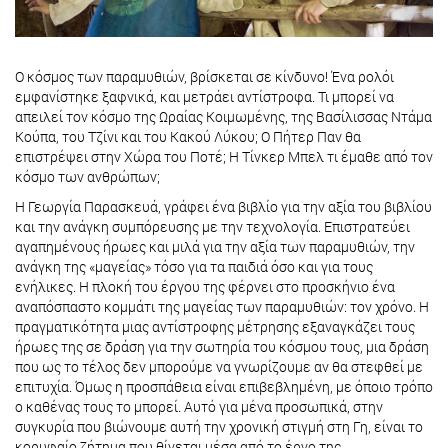
Ο κόσμος των παραμυθιών, βρίσκεται σε κίνδυνο! Ένα ρολόι
εμφανίστηκε ξαφνικά, και μετράει αντίστροφα. Τι μπορεί να
απειλεί τον κόσμο της Ωραίας Κοιμωμένης, της Βασίλισσας Ντάμα
Κούπα, του Τζίνι και του Κακού Λύκου; Ο Πήτερ Παν θα
επιστρέψει στην Χώρα του Ποτέ; Η Τίνκερ Μπελ τι έμαθε από τον
κόσμο των ανθρώπων;
Η Γεωργία Παρασκευά, γράφει ένα βιβλίο για την αξία του βιβλίου
και την ανάγκη συμπόρευσης με την τεχνολογία. Επιστρατεύει
αγαπημένους ήρωες και μιλά για την αξία των παραμυθιών, την
ανάγκη της «μαγείας» τόσο για τα παιδιά όσο και για τους
ενήλικες. Η πλοκή του έργου της φέρνει στο προσκήνιο ένα
αναπόσπαστο κομμάτι της μαγείας των παραμυθιών: τον χρόνο. Η
πραγματικότητα μιας αντίστροφης μέτρησης εξαναγκάζει τους
ήρωες της σε δράση για την σωτηρία του κόσμου τους, μια δράση
που ως το τέλος δεν μπορούμε να γνωρίζουμε αν θα στεφθεί με
επιτυχία. Όμως η προσπάθεια είναι επιβεβλημένη, με όποιο τρόπο
ο καθένας τους το μπορεί. Αυτό για μένα προσωπικά, στην
συγκυρία που βιώνουμε αυτή την χρονική στιγμή στη Γη, είναι το
κορυφαίο ζήτημα που θίγεται μέσα από το έργο της.