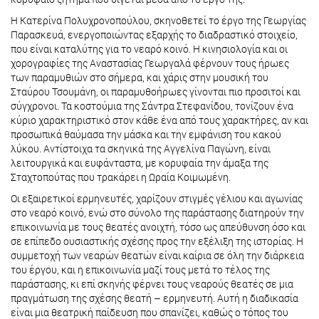
Η Κατερίνα Πολυχρονοπούλου, σκηνοθετεί το έργο της Γεωργίας
Παρασκευά, ενεργοποιώντας εξαρχής το διαδραστικό στοιχείο,
που είναι καταλύτης για το νεαρό κοινό. Η κινησιολογία και οι
χορογραφίες της Αναστασίας Γεωργαλά φέρνουν τους ήρωες
των παραμυθιών στο σήμερα, και χάρις στην μουσική του
Σταύρου Τσουμάνη, οι παραμυθοήρωες γίνονται πιο προσιτοί και
σύγχρονοι. Τα κοστούμια της Σάντρα Στεφανίδου, τονίζουν ένα
κύριο χαρακτηριστικό στον κάθε ένα από τους χαρακτήρες, αν και
προσωπικά θαύμασα την μάσκα και την εμφάνιση του κακού
λύκου. Αντίστοιχα τα σκηνικά της Αγγελίνα Παγώνη, είναι
λειτουργικά και ευφάνταστα, με κορυφαία την άμαξα της
Σταχτοπούτας που τρακάρει η Ωραία Κοιμωμένη.
Οι εξαιρετικοί ερμηνευτές, χαρίζουν στιγμές γέλιου και αγωνίας
στο νεαρό κοινό, ενώ στο σύνολο της παράστασης διατηρούν την
επικοινωνία με τους θεατές ανοιχτή, τόσο ως απεύθυνση όσο και
σε επίπεδο ουσιαστικής σχέσης προς την εξέλιξη της ιστορίας. Η
συμμετοχή των νεαρών θεατών είναι καίρια σε όλη την διάρκεια
του έργου, και η επικοινωνία μαζί τους μετά το τέλος της
παράστασης, κι επί σκηνής φέρνει τους νεαρούς θεατές σε μια
πραγμάτωση της σχέσης θεατή – ερμηνευτή. Αυτή η διαδικασία
είναι μια θεατρική παίδευση που σπανίζει, καθώς ο τόπος του