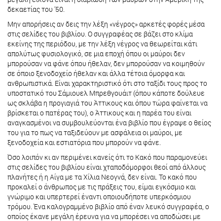
δεκαετίας του ’50.
Μην απορήσεις αν δεις την λέξη «νέγρος» αρκετές φορές μέσα
στις σελίδες του βιβλίου. Ο συγγραφέας σε βάζει στο κλίμα
εκείνης της περιόδου, με την λέξη νέγρος να θεωρείται κάτι
απολύτως φυσιολογικό, σε μια εποχή όπου οι μαύροι δεν
μπορούσαν να φάνε όπου ήθελαν, δεν μπορούσαν να κοιμηθούν
σε όποιο ξενοδοχείο ήθελαν και άλλα τέτοια όμορφα και
ανθρωπιστικά. Είναι χαρακτηριστικό ότι στο ταξίδι τους προς το
υποστατικό του Σάμιουελ Μπρεθγουάιτ (όπου κάποτε δούλευε
ως σκλάβα η προγιαγιά του Άττικους και όπου τώρα φαίνεται να
βρίσκεται ο πατέρας του), ο Άττικους και η παρέα του είναι
αναγκασμένοι να συμβουλεύονται ένα βιβλίο που έγραψε ο θείος
του για το πως να ταξιδεύουν με ασφάλεια οι μαύροι, με
ξενοδοχεία και εστιατόρια που μπορούν να φάνε.
Όσο λοιπόν κι αν περιμένει κανείς ότι το Κακό που παραμονεύει
στις σελίδες του βιβλίου είναι χταποδόμορφοι θεοί από άλλους
πλανήτες ή η Αίγα με τα Χίλια Νεογνά, δεν είναι. Το κακό που
προκαλεί ο άνθρωπος με τις πράξεις του, είμαι εγκόσμιο και
γνώριμο και υπερτερεί έναντι οποιουδήποτε υπερκόσμιου
τρόμου. Ένα καλογραμμένο βιβλίο από έναν λευκό συγγραφέα, ο
οποίος έκανε μεγάλη έρευνα για να μπορέσει να αποδώσει με