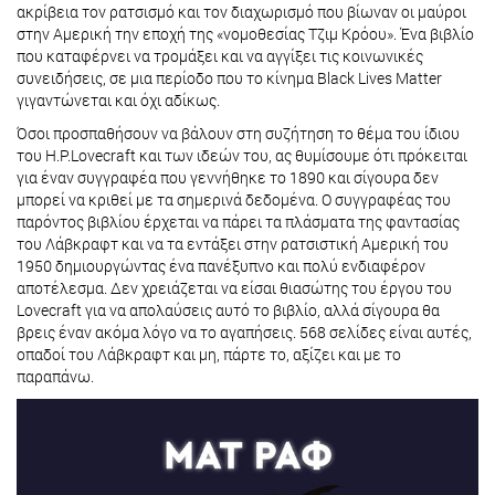
ακρίβεια τον ρατσισμό και τον διαχωρισμό που βίωναν οι μαύροι
στην Αμερική την εποχή της «νομοθεσίας Τζιμ Κρόου». Ένα βιβλίο
που καταφέρνει να τρομάξει και να αγγίξει τις κοινωνικές
συνειδήσεις, σε μια περίοδο που το κίνημα Black Lives Matter
γιγαντώνεται και όχι αδίκως.
Όσοι προσπαθήσουν να βάλουν στη συζήτηση το θέμα του ίδιου
του H.P.Lovecraft και των ιδεών του, ας θυμίσουμε ότι πρόκειται
για έναν συγγραφέα που γεννήθηκε το 1890 και σίγουρα δεν
μπορεί να κριθεί με τα σημερινά δεδομένα. Ο συγγραφέας του
παρόντος βιβλίου έρχεται να πάρει τα πλάσματα της φαντασίας
του Λάβκραφτ και να τα εντάξει στην ρατσιστική Αμερική του
1950 δημιουργώντας ένα πανέξυπνο και πολύ ενδιαφέρον
αποτέλεσμα. Δεν χρειάζεται να είσαι θιασώτης του έργου του
Lovecraft για να απολαύσεις αυτό το βιβλίο, αλλά σίγουρα θα
βρεις έναν ακόμα λόγο να το αγαπήσεις. 568 σελίδες είναι αυτές,
οπαδοί του Λάβκραφτ και μη, πάρτε το, αξίζει και με το
παραπάνω.