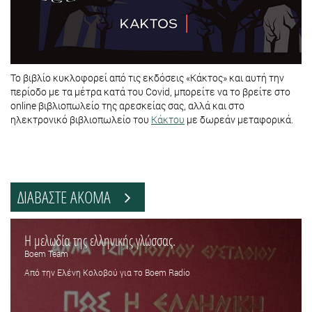
Το βιβλίο κυκλοφορεί από τις εκδόσεις «Κάκτος» και αυτή την
περίοδο με τα μέτρα κατά του Covid, μπορείτε να το βρείτε στο
online βιβλιοπωλείο της αρεσκείας σας, αλλά και στο
ηλεκτρονικό βιβλιοπωλείο του
Κάκτου
με δωρεάν μεταφορικά.
ΔΙΑΒΑΣΤΕ ΑΚΟΜΑ
Η μελωδία της ελληνικής γλώσσας.
Boem Team
Από την Ελένη Κολοβού για το Boem Radio