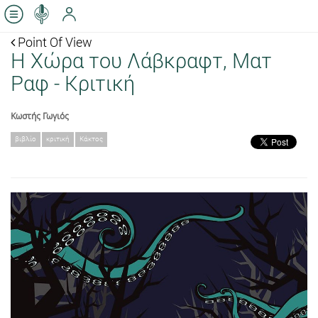
Point Of View
Η Χώρα του Λάβκραφτ, Ματ
Ραφ - Κριτική
Κωστής Γωγιός
βιβλίο
κριτική
Κάκτος