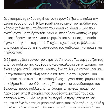
Οι αγαπημένες εκδόσεις «Κάκτος» έχουν δείξει από παλιά την
αγάπη τους για τον H.P. Lovecraft και το έργο του, εκδίδοντας
κάποια χρόνια πριν τα άπαντα του, αλλά και άλλα βιβλία που
σχετίζονται με το έργο του. Δεν θα μπορούσαν, λοιπόν, να μην
μεταφράσουν στα ελληνικά το βιβλίο του Ματ Ραφ, το οποίο
έγινε και τηλεοπτική σειρά. Τι σχέση έχει όμως το βιβλίο με τα
απόκοσμα πλάσματα της φαντασίας του Λάβκραφτ και ποια είναι
η χώρα του;
Ο 22χρονος βετεράνος του στρατού Άττικους Τάρνερ γυρίζοντας
από τον πόλεμο της Κορέας για να ανακαλύψει ότι ο πατέρας του
έχει εξαφανιστεί. Ξεκινάει, λοιπόν, ένα ταξίδι για να τον βρει μαζί
με την παιδική του φίλη Λετίσια και τον θείο του Τζορτζ. Που
εμπλέκεται σε όλα αυτά ο αγαπημένος συγγραφέας τρόμου και οι
μακάβριοι θεοί του; Ο Άττικους Τάρνερ και οι συνοδοιπόροι του
θα συναντήσουν πολλά από τα πλάσματα της φαντασίας του
Λάβκραφτ, στις 8 ιστορίες που συνδέονται μεταξύ τους και
αποτελούν το βιβλίο. Το βιβλίο μπορεί να πραγματεύεται σε
πρώτο πλάνο ένα ταξίδι μέσα από υπερφυσικούς τρόμους, αλλά η
μεγάλη εικόνα είναι η διαβίωση των μαύρων στην Αμερική της