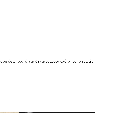
 υπ’ όψιν τους, ότι αν δεν αγοράσουν ολόκληρο το τραπέζι