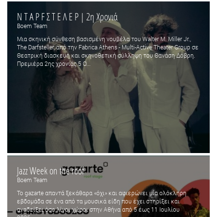
Ν Τ Α Ρ F Σ Τ Ε Λ Ε Ρ | 2η Χρονιά
Boem Team
Μια σκηνική σύνθεση βασισμένη νουβέλα του Walter M. Miller Jr.,
The Darfsteller, από την Fabrica Athens - Multi-Active Theater Group σε
Θεατρική διασκευή και σκηνοθετική σύλληψη του Θανάση Δόβρη.
Πρεμιέρα 2ης χρονιάς 5 Ο...
Jazz Week on the roof
Boem Team
Το gazarte απαντά ξεκάθαρα «όχι» και αφιερώνει μία ολόκληρη
εβδομάδα σε ένα από τα μουσικά είδη που έχει στηρίξει και
αναδείξει όσο λίγοι χώροι στην Αθήνα από 5 έως 11 Ιουλίου