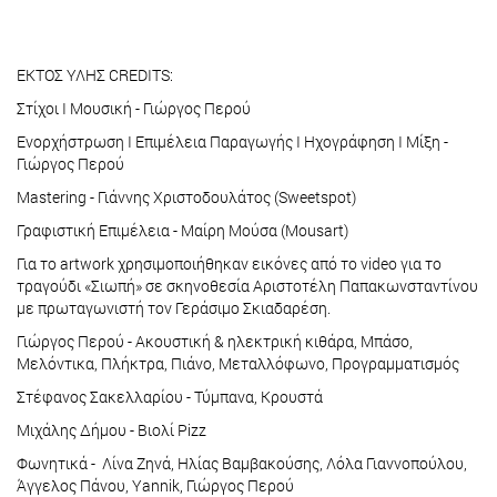
EΚΤΟΣ ΥΛΗΣ CREDITS:
Στίχοι Ι Μουσική - Γιώργος Περού
Ενορχήστρωση Ι Επιμέλεια Παραγωγής Ι Ηχογράφηση Ι Μίξη -
Γιώργος Περού
Mastering - Γιάννης Χριστοδουλάτος (Sweetspot)
Γραφιστική Επιμέλεια - Μαίρη Μούσα (Mousart)
Για το artwork χρησιμοποιήθηκαν εικόνες από το video για το
τραγούδι «Σιωπή» σε σκηνοθεσία Αριστοτέλη Παπακωνσταντίνου
με πρωταγωνιστή τον Γεράσιμο Σκιαδαρέση.
Γιώργος Περού - Ακουστική & ηλεκτρική κιθάρα, Μπάσο,
Μελόντικα, Πλήκτρα, Πιάνο, Μεταλλόφωνο, Προγραμματισμός
Στέφανος Σακελλαρίου - Τύμπανα, Κρουστά
Μιχάλης Δήμου - Βιολί Pizz
Φωνητικά - Λίνα Ζηνά, Ηλίας Βαμβακούσης, Λόλα Γιαννοπούλου,
Άγγελος Πάνου, Yannik, Γιώργος Περού