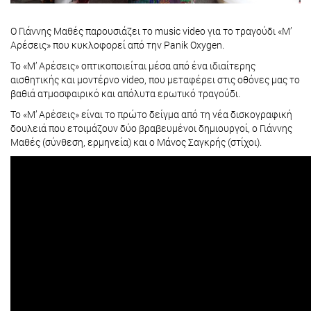
Ο Γιάννης Μαθές παρουσιάζει το music video για το τραγούδι «Μ’
Αρέσεις» που κυκλοφορεί από την Panik Oxygen.
Το «Μ’ Αρέσεις» οπτικοποιείται μέσα από ένα ιδιαίτερης
αισθητικής και μοντέρνο video, που μεταφέρει στις οθόνες μας το
βαθιά ατμοσφαιρικό και απόλυτα ερωτικό τραγούδι.
Το «Μ’ Αρέσεις» είναι το πρώτο δείγμα από τη νέα δισκογραφική
δουλειά που ετοιμάζουν δύο βραβευμένοι δημιουργοί, ο Γιάννης
Μαθές (σύνθεση, ερμηνεία) και ο Μάνος Σαγκρής (στίχοι).