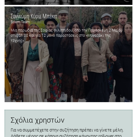
Συγγνώμη Κύριε Μπέκετ
Boem Team
Μια παρωδία της Σοφίας Φιλιππίδου, από την Παρασκευή 2 Μαΐου
στις 21.00 και για 12 μόνο παραστάσεις στο «Μαγαζάκι της
τ3χνης»....
Σχόλια χρηστών
Για να συμμετέχετε στην συζήτηση πρέπει να γίνετε μέλη.
Λάβετε μέρος σε κάποια συζήτηση κάνοντας roll-over στο