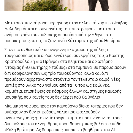
Μετά από μιαν εύφορη περιήγηση στον ελληνικό χάρτη, ο Φοίβος
Δεληβοριάς και οι συνεργάτες του επιστρέφουν -μετά από
ενάμιση χρόνο συναυλιακής απουσίας από την Αθήνα- στη
μουσική τους εστία, το ζωντανό «Κύτταρο» της οδού Ηπείρου.
Στον πιο ανθεκτικό και αναγεννητικό χώρο της πόλης, ο
τραγουδοποιός και οι δύο εγγύτεροι συνεργάτες του, ο Κωστής
Χριστοδούλου ή «Το Πράγμα» στα πλήκτρα και ο Σωτήρης
Ντούβας ή «Ο Σωτήρης Ντούβας» στα τύμπανα, θα παρουσιάσουν
ό,τι κορφολόγησαν ως τρίο ταξιδεύοντας, αλλά και ό,τι
προβάρουν αχόρταγα στο στούντιο τον τελευταίο καιρό: νέες
ματιές στο υλικό του Φοίβου από τα 16 του ως εδώ, νέα
κομμάτια, επισκέψεις σε κόσμους άλλων και στιγμές καθαρής
μουσικής, που κανείς τους δεν ξέρει πού θα βγάλει.
Μια μικρή γέφυρα προς τον καινούργιο δίσκο, ιστορίες που δεν
υπάρχουν αν δεν ειπωθούν, γέλια που ακολουθούν
αναστεναγμούς ή το αντίστροφο, κύματα που πνίγουν και τους
δύο πόλους του αλγόριθμου, προειδοποιητικές βολές σε κάθε
«Καλή Ερώτηση! Ας δούμε πώς μπορώ να βοηθήσω» του ΑΙ.