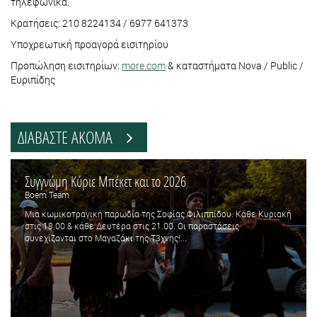
τηλεφωνικά.
Κρατήσεις: 210 8224134 / 6977 641373
Υποχρεωτική προαγορά εισιτηρίου
Προπώληση εισιτηρίων:
more.com
& καταστήματα Nova / Public /
Ευριπίδης
ΔΙΑΒΑΣΤΕ ΑΚΟΜΑ
Συγγνώμη Κύριε Μπέκετ και το 2026
Boem Team
Μια κωμικοτραγική παρωδία της Σοφίας Φιλιππίδου. Κάθε Κυριακή
στις 18.00 & κάθε Δευτέρα στις 21.00. Οι παραστάσεις
συνεχίζονται στο Μαγαζάκι της Τ3χνης!...