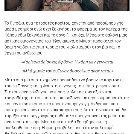
Το Ριτσάκι, ένα τετραετές κορίτσι, χάνεται από προσώπου γης
μέρα-μεσημέρι ενώ έχει ξεκινήσει το ψάρεμα με τον πατέρα της.
Κάπου εδώ ξεκινάει και το έργο. Ή και όχι. Μέσα στο σαλόνι μιας
αστικής οικογένειας του 19ου αιώνα, ο Μποστ προσκαλεί τον
θεατή να δει τις επιπτώσεις του «πολιτισμού» στον βίο και τα
έργα του ανθρώπου.
«Κορίτσια βρίσκεις άφθονα. Η κόρη μεν γεννάται
Αλλά χωρίς τον σύζυγον δυσκόλως αποκτάται.»
Μετά από μία αποτυχημένη προσπάθεια να βρουν το κοριτσάκι
τους ο Γιάννης και η Φαύστα, οι γονείς του, επιστρέφουν σπίτι.
Στέκουν ένας σύζυγος-πατέρας, φύλακας των αξιών και
τροφοδότης του σπιτιού και μια σύζυγος-μητέρα, συμπαραστάτης
και πάντα σε ετοιμότητα προς αναπαραγωγή. Άνθρωποι που
επιστρέφουν πάντα στο νοικοκυριό τους. Αυτό το νοικοκυριό θα
ταράξει και ο συγγραφέας συθέμελα προσγειώνοντας μέσα του
ένα τεράστιο ψάρι. Μέσα από αυτό θα ξεπηδήσει και η
απολεσθείσα κόρη. Η φύση εισβάλει μέσα στον πολιτισμό.
Εισβάλει άγρια και μαζί της φέρει τα θηρία της. Επιστρέφοντας