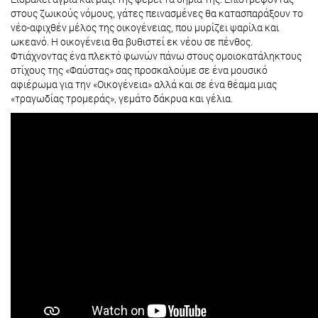
στους ζωικούς νόμους, γάτες πεινασμένες θα κατασπαράξουν το
νέο-αφιχθέν μέλος της οικογένειας, που μυρίζει ψαρίλα και
ωκεανό. Η οικογένεια θα βυθιστεί εκ νέου σε πένθος.
Φτιάχνοντας ένα πλεκτό φωνών πάνω στους ομοιοκατάληκτους
στίχους της «Φαύστας» σας προσκαλούμε σε ένα μουσικό
αφιέρωμα για την «Οικογένεια» αλλά και σε ένα θέαμα μιας
«τραγωδίας τρομεράς», γεμάτο δάκρυα και γέλια.