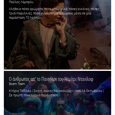
Παύλος Λάμπρου
Αλήθεια πόσα αρώματα, πόσα μπαχαρικά, πόσες εικόνες, πόσες
τριανταφυλλιές, πόσα συναισθήματα χωράνε μέσα σε μία
παράσταση 70 λεπτών;...
Ο άνθρωπος απ’ το Παντόλσκ του Ντμίτρι Ντανίλοφ
Boem Team
Κτήριο Τσίλλερ | Σκηνή «Νίκος Κούρκουλος» | Από 14 Οκτωβρίου |
Σε πρώτη πανελλήνια παρουσίαση