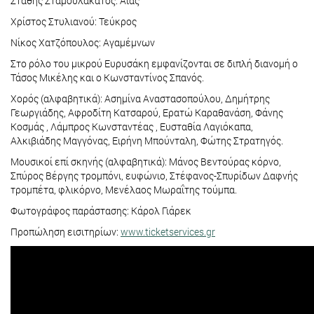
Στάθης Σταμουλακάτος: Αίας
Χρίστος Στυλιανού: Τεύκρος
Νίκος Χατζόπουλος: Αγαμέμνων
Στο ρόλο του μικρού Ευρυσάκη εμφανίζονται σε διπλή διανομή ο
Τάσος Μικέλης και ο Κωνσταντίνος Σπανός.
Χορός (αλφαβητικά): Ασημίνα Αναστασοπούλου, Δημήτρης
Γεωργιάδης, Αφροδίτη Κατσαρού, Ερατώ Καραθανάση, Φάνης
Κοσμάς , Λάμπρος Κωνσταντέας , Ευσταθία Λαγιόκαπα,
Αλκιβιάδης Μαγγόνας, Ειρήνη Μπούνταλη, Φώτης Στρατηγός.
Μουσικοί επί σκηνής (αλφαβητικά): Μάνος Βεντούρας κόρνο,
Σπύρος Βέργης τρομπόνι, ευφώνιο, Στέφανος-Σπυρίδων Δαφνής
τρομπέτα, φλικόρνο, Μενέλαος Μωραΐτης τούμπα.
Φωτογράφος παράστασης: Κάρολ Γιάρεκ
Προπώληση εισιτηρίων:
www.ticketservices.gr