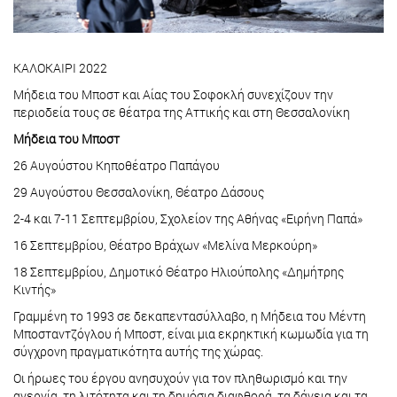
ΚΑΛΟΚΑΙΡΙ 2022
Μήδεια του Μποστ και Αίας του Σοφοκλή συνεχίζουν την
περιοδεία τους σε θέατρα της Αττικής και στη Θεσσαλονίκη
Μήδεια του Μποστ
26 Αυγούστου Κηποθέατρο Παπάγου
29 Αυγούστου Θεσσαλονίκη, Θέατρο Δάσους
2-4 και 7-11 Σεπτεμβρίου, Σχολείον της Αθήνας «Ειρήνη Παπά»
16 Σεπτεμβρίου, Θέατρο Βράχων «Μελίνα Μερκούρη»
18 Σεπτεμβρίου, Δημοτικό Θέατρο Ηλιούπολης «Δημήτρης
Κιντής»
Γραμμένη το 1993 σε δεκαπεντασύλλαβο, η Μήδεια του Μέντη
Μποσταντζόγλου ή Μποστ, είναι μια εκρηκτική κωμωδία για τη
σύγχρονη πραγματικότητα αυτής της χώρας.
Οι ήρωες του έργου ανησυχούν για τον πληθωρισμό και την
ανεργία, τη λιτότητα και τη δημόσια διαφθορά, τα δάνεια και τα