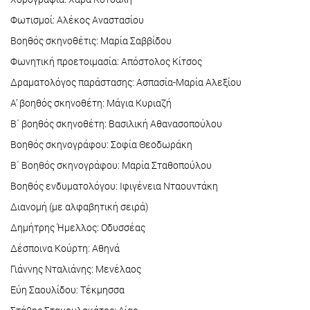
Φωτισμοί: Αλέκος Αναστασίου
Βοηθός σκηνοθέτις: Μαρία Σαββίδου
Φωνητική προετοιμασία: Απόστολος Κίτσος
Δραματολόγος παράστασης: Ασπασία-Μαρία Αλεξίου
Α’ βοηθός σκηνοθέτη: Μάγια Κυριαζή
Β΄ βοηθός σκηνοθέτη: Βασιλική Αθανασοπούλου
Βοηθός σκηνογράφου: Σοφία Θεοδωράκη
Β΄ Βοηθός σκηνογράφου: Μαρία Σταθοπούλου
Βοηθός ενδυματολόγου: Ιφιγένεια Νταουντάκη
Διανομή (με αλφαβητική σειρά)
Δημήτρης Ήμελλος: Οδυσσέας
Δέσποινα Κούρτη: Αθηνά
Γιάννης Νταλιάνης: Μενέλαος
Εύη Σαουλίδου: Τέκμησσα