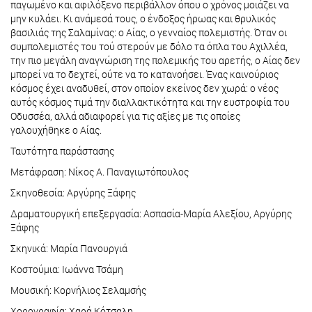
παγωμένο και αφιλόξενο περιβάλλον όπου ο χρόνος μοιάζει να
μην κυλάει. Κι ανάμεσά τους, ο ένδοξος ήρωας και θρυλικός
βασιλιάς της Σαλαμίνας: ο Αίας, ο γενναίος πολεμιστής. Όταν οι
συμπολεμιστές του τού στερούν με δόλο τα όπλα του Αχιλλέα,
την πιο μεγάλη αναγνώριση της πολεμικής του αρετής, ο Αίας δεν
μπορεί να το δεχτεί, ούτε να το κατανοήσει. Ένας καινούριος
κόσμος έχει αναδυθεί, στον οποίον εκείνος δεν χωρά: ο νέος
αυτός κόσμος τιμά την διαλλακτικότητα και την ευστροφία του
Οδυσσέα, αλλά αδιαφορεί για τις αξίες με τις οποίες
γαλουχήθηκε ο Αίας.
Ταυτότητα παράστασης
Μετάφραση: Νίκος Α. Παναγιωτόπουλος
Σκηνοθεσία: Αργύρης Ξάφης
Δραματουργική επεξεργασία: Ασπασία-Μαρία Αλεξίου, Αργύρης
Ξάφης
Σκηνικά: Μαρία Πανουργιά
Κοστούμια: Ιωάννα Τσάμη
Μουσική: Κορνήλιος Σελαμσής
Χορογραφία: Χαρά Κότσαλη