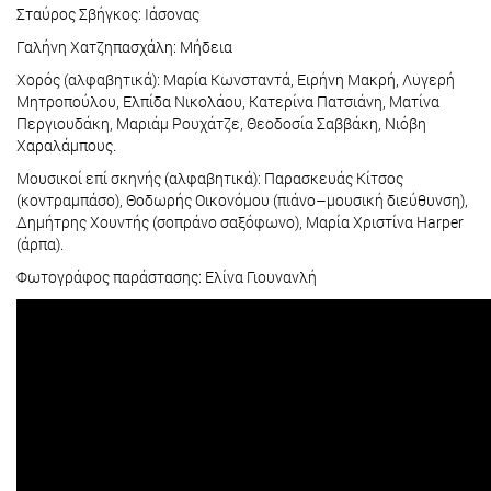
Σταύρος Σβήγκος: Ιάσονας
Γαλήνη Χατζηπασχάλη: Μήδεια
Χορός (αλφαβητικά): Μαρία Κωνσταντά, Ειρήνη Μακρή, Λυγερή
Μητροπούλου, Ελπίδα Νικολάου, Κατερίνα Πατσιάνη, Ματίνα
Περγιουδάκη, Μαριάμ Ρουχάτζε, Θεοδοσία Σαββάκη, Νιόβη
Χαραλάμπους.
Μουσικοί επί σκηνής (αλφαβητικά): Παρασκευάς Κίτσος
(κοντραμπάσο), Θοδωρής Οικονόμου (πιάνο–μουσική διεύθυνση),
Δημήτρης Χουντής (σοπράνο σαξόφωνο), Μαρία Χριστίνα Harper
(άρπα).
Φωτογράφος παράστασης: Ελίνα Γιουνανλή