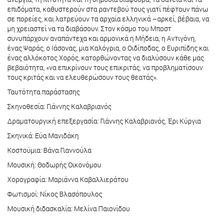
επιδόματα, καθυστερούν στα ραντεβού τους γιατί πέφτουν πάνω
σε πορείες, και λατρεύουν τα αρχαία ελληνικά –αρκεί, βέβαια, να
μη χρειαστεί να τα διαβάσουν. Στον κόσμο του Μποστ
συνυπάρχουν αναπάντεχα και αρμονικά η Μήδεια, η Αντιγόνη,
ένας Ψαράς, ο Ιάσονας, μια Καλόγρια, ο Οιδίποδας, ο Ευριπίδης και
ένας αλλόκοτος Χορός, κατορθώνοντας να διαλύσουν κάθε μας
βεβαιότητα, «να επικρίνουν τους επικριτάς, να προβληματίσουν
τους κριτάς και να ελευθερώσουν τους θεατάς».
Ταυτότητα παράστασης
Σκηνοθεσία: Γιάννης Καλαβριανός
Δραματουργική επεξεργασία: Γιάννης Καλαβριανός, Έρι Κύργια
Σκηνικά: Εύα Μανιδάκη
Κοστούμια: Βάνα Γιαννούλα
Μουσική: Θοδωρής Οικονόμου
Χορογραφία: Μαριάννα Καβαλλιεράτου
Φωτισμοί: Νίκος Βλασόπουλος
Μουσική διδασκαλία: Μελίνα Παιονίδου