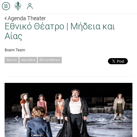
Agenda Theater
Εθνικό Θέατρο | Μήδεια και
Αίας
Boem Team
θέατρο
περιοδεία
Εθνικό θέατρο
Previous
Next