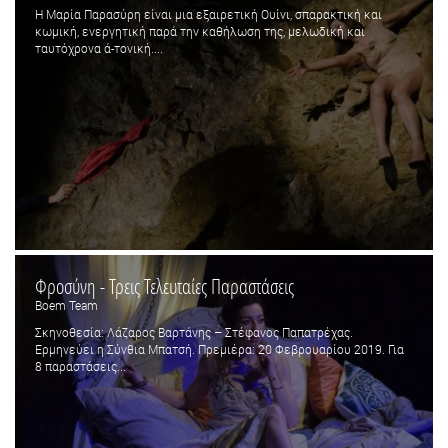
Η Μαρία Παρασύρη είναι μια εξαιρετική Ουίνι, σπαρακτική και
κωμική, ενεργητική παρά την καθήλωση της, μελωδική και
ταυτόχρονα ά-τονική....
Φροσύνη - Τρεις Τελευταίες Παραστάσεις
Boem Team
Σκηνοθεσία: Λάζαρος Βαρτάνης – Στέφανος Παπατρέχας.
Ερμηνεύει η Σύνθια Μπατσή. Πρεμιέρα: 20 Φεβρουαρίου 2019. Για
8 παραστάσεις...