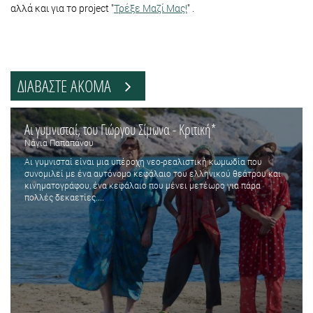
αλλά και για το project "
Τρέξε Μαζί Μας!
" .
ΔΙΑΒΑΣΤΕ ΑΚΟΜΑ
Αι γυμνισταί, του Γιώργου Σίμωνα - Κριτική*
Νάγια Παπαπάνου
Αι γυμνισταί είναι μια υπέροχη νεο-ρεαλιστική κωμωδία που
συνομιλεί με ένα αυτόνομο κεφάλαιο του ελληνικού θεάτρου και
κινηματογράφου, ένα κεφάλαιο που μένει μετέωρο για πάρα
πολλές δεκαετίες....