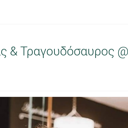
ς & Τραγουδόσαυρος @