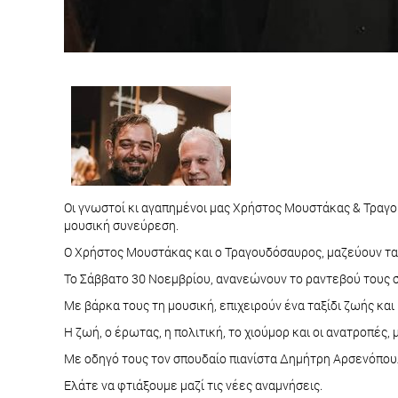
Οι γνωστοί κι αγαπημένοι μας Χρήστος Μουστάκας & Τραγο
μουσική συνεύρεση.
Ο Χρήστος Μουστάκας και ο Τραγουδόσαυρος, μαζεύουν τα τ
Το Σάββατο 30 Νοεμβρίου, ανανεώνουν το ραντεβού τους στο
Με βάρκα τους τη μουσική, επιχειρούν ένα ταξίδι ζωής και 
Η ζωή, ο έρωτας, η πολιτική, το χιούμορ και οι ανατροπές,
Με οδηγό τους τον σπουδαίο πιανίστα Δημήτρη Αρσενόπουλ
Ελάτε να φτιάξουμε μαζί τις νέες αναμνήσεις.