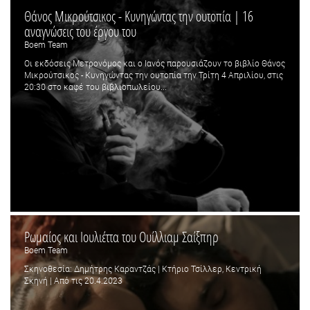
Θάνος Μικρούτσικος - Κυνηγώντας την ουτοπία | 16
αναγνώσεις του έργου του
Boem Team
Οι εκδόσεις Μετρονόμος και ο Ιανός παρουσιάζουν το βιβλίο Θάνος
Μικρούτσικος - Κυνηγώντας την ουτοπία την Τρίτη 4 Απριλίου, στις
20:30 στο καφέ του βιβλιοπωλείου...
Ρωμαίος και Ιουλιέττα του Ουίλλιαμ Σαίξπηρ
Boem Team
Σκηνοθεσία: Δημήτρης Καραντζάς | Κτήριο Τσίλλερ, Κεντρική
Σκηνή | Από τις 20.4.2023