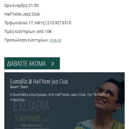
Ώρα έναρξης 21:30
Half Note Jazz Club
Τριβωνιανού 17, Μετς | 210 9213310
Τιμές εισιτηρίων: από 10€
Προπώληση εισιτηρίων:
viva.gr
ΔΙΑΒΑΣΤΕ ΑΚΟΜΑ
Ευσταθία @ Half Note Jazz Club
Boem Team
Η Ευσταθία επιστρέφει στο Half Note Jazz Club, την Τετάρτη 5
Απριλίου.