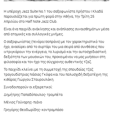
Η υπέροχη Jazz Suite No.1 του σαξοφωνίστα Χρήστου Ι Κλαδά
παρουσιάζεται για πρώτη φορά στην Αθήνα, την Τρίτη 25
Απριλίου στο Half Note Jazz Club.
Eίναι ένα παιχνίδι ανάκλησης και ανάπλασης συναισθημάτων μέσα
από ατομικές και συλλογικές μνήμες.
Ο σαξοφωνίστας (τενόρο/σοπράνο) με τον χαρακτηριστικό του
ήχο, ανασύρει από το συρτάρι του μια σειρά από συνθέσεις που
ιντριγκάρουν την ενέργεια, το λυρισμό και την αυτοσχεδιαστική
δεξιότητα των μουσικών του, προκειμένου να μας μυήσουν στη
φιλοσοφία και τον ήχο της σύγχρονης αυθεντικής τζαζ.
Το παιχνίδι κλείνει με τη συμμετοχή της σπουδαίας τζαζ
τραγουδίστριας Νάσιας Γκόφα και του πολυσχιδή δεξιοτέχνη της
κιθάρας Γιώργου Σταυρουλάκη.
Συνοδοιπορούν οι εξαιρετικοί:
Δημήτρης Παπαδόπουλος- τρομπέτα
Μένιος Γούναρης- πιάνο
Γρηγόρης Θεοδωρίδης- κοντραμπάσο