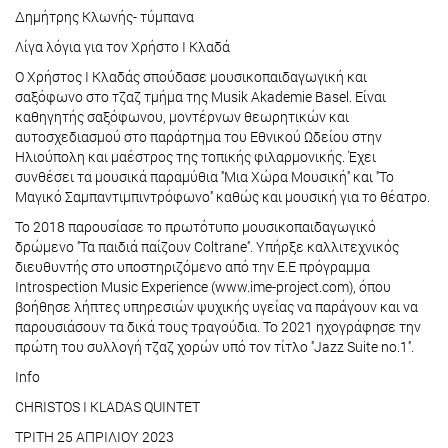
Δημήτρης Κλωνής- τύμπανα
Λίγα λόγια για τον Χρήστο Ι Κλαδά
Ο Χρήστος Ι Κλαδάς σπούδασε μουσικοπαιδαγωγική και
σαξόφωνο στο τζαζ τμήμα της Musik Akademie Basel. Είναι
καθηγητής σαξόφωνου, μοντέρνων θεωρητικών και
αυτοσχεδιασμού στο παράρτημα του Εθνικού Ωδείου στην
Ηλιούπολη και μαέστρος της τοπικής φιλαρμονικής. Έχει
συνθέσει τα μουσικά παραμύθια ''Μια Χώρα Μουσική'' και ''Το
Μαγικό Σαμπαντιμπιντρόφωνο'' καθώς και μουσική για το θέατρο.
Το 2018 παρουσίασε το πρωτότυπο μουσικοπαιδαγωγικό
δρώμενο ''Τα παιδιά παίζουν Coltrane''. Υπήρξε καλλιτεχνικός
διευθυντής στο υποστηριζόμενο από την Ε.Ε πρόγραμμα
Introspection Music Experience (www.ime-project.com), όπου
βοήθησε λήπτες υπηρεσιών ψυχικής υγείας να παράγουν και να
παρουσιάσουν τα δικά τους τραγούδια. Το 2021 ηχογράφησε την
πρώτη του συλλογή τζαζ χορών υπό τον τίτλο ''Jazz Suite no.1''.
Info
CHRISTOS I KLADAS QUINTET
ΤΡΙΤΗ 25 ΑΠΡΙΛΙΟΥ 2023