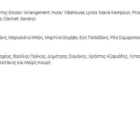
ς (Music/ Arrangement: Huta/ Vibehouse, Lyrics: Maria Kampouri, Produ
, Clarinet: Sandro)
τάκη, Μαριαλένα Μπόη, Μαρτίνα Ολχάβα, Εύη Παπαδάκη, Ρέα Σαμαροπο
αχέας, Βασίλης Πρέκας, Δημήτρης Ζιαγάκης, Χρήστος Αζαριάδης, Λίτσ
ολατάκος και Μαίρη Κουρή