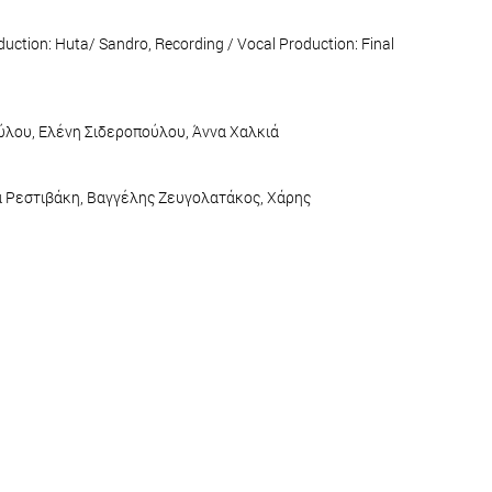
ction: Huta/ Sandro, Recording / Vocal Production: Final
ύλου, Ελένη Σιδεροπούλου, Άννα Χαλκιά
α Ρεστιβάκη, Βαγγέλης Ζευγολατάκος, Χάρης