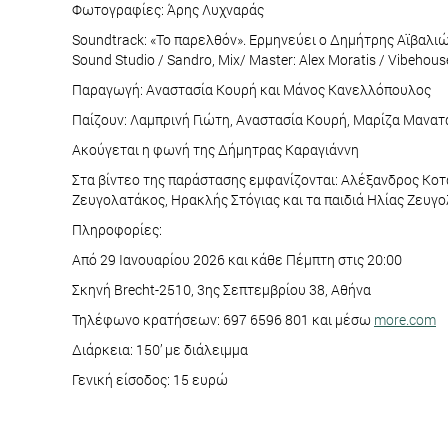
Φωτογραφίες: Άρης Λυχναράς
Soundtrack: «Το παρελθόν». Ερμηνεύει ο Δημήτρης Αϊβαλιώτη
Sound Studio / Sandro, Mix/ Master: Alex Moratis / Vibehouse
Παραγωγή: Αναστασία Κουρή και Μάνος Κανελλόπουλος
Παίζουν: Λαμπρινή Γιώτη, Αναστασία Κουρή, Μαρίζα Μανα
Ακούγεται η φωνή της Δήμητρας Καραγιάννη
Στα βίντεο της παράστασης εμφανίζονται: Αλέξανδρος Κοτ
Ζευγολατάκος, Ηρακλής Στόγιας και τα παιδιά Ηλίας Ζευγ
Πληροφορίες:
Από 29 Ιανουαρίου 2026 και κάθε Πέμπτη στις 20:00
Σκηνή Brecht-2510, 3ης Σεπτεμβρίου 38, Αθήνα
Τηλέφωνο κρατήσεων: 697 6596 801 και μέσω
more.com
Διάρκεια: 150’ με διάλειμμα
Γενική είσοδος: 15 ευρώ