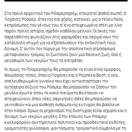
Στο παλιό αρχοντικό του Ρόσμερσχολμ, επικρατεί βαθιά σιωπή. Ο
Γιοχάνες Ρόσμερ, άτεκνος και χήρος, κατοικεί, ως ο τελευταίος
εκπρόσωπος του γένους του, σ’ ένα στοιχειωμένο σπίτι με λίγo
παρόν, πολλή ιστορία, σχεδόν καθόλου μέλλον. Οι σκιές του
παρελθόντος φωλιάζουν στις χαραμάδες και περιμένουν την
κατάλληλη στιγμή για να εξαπολύσουν την εκδικητική τους
δύναμη. Σ’ αυτόν τον πύργο με την αποπνικτική ατμόσφαιρα
μεταφυσικού τρόμου, οι ζωντανοί ζουν μια δανεική ζωή, όσο η
μεγαθυμία των νεκρών τους το επιτρέπει.
Κι όμως, το Ρόσμερσχολμ θα μπορούσε να είναι ένας όμορφος,
θαυμάσιος τόπος, όπου ο Γιοχάνες και η Ρεμπέκα Βεστ, η νέα,
απελευθερωμένη γυναίκα που έχει αντικαταστήσει την
αυτόχειρα σύζυγό του Ρόσμερ, θα μπορούσαν να ζήσουν τον
μεγάλο έρωτα· όπου τα κακά πνεύματα θα έπαυαν να
στοιχειώνουν, όπου νέες, σφριγηλές ιδέες θα μπορούσαν να
γεννηθούν και μια αίσθηση ανθρώπινης ευτυχίας θα βασίλευε
στον κόσμο. Όμως οι μηχανισμοί της δυστυχίας είναι ισχυροί και η
δύναμη των νεκρών μεγάλη. Στην έπαυλη των Ρόσμερ
κυκλοφορούν συντηρητικοί πολιτικοί και προοδευτικοί εκδότες,
οραματιστές φιλόσοφοι, φαντάσματα, τρομακτικά σύμβολα με τη