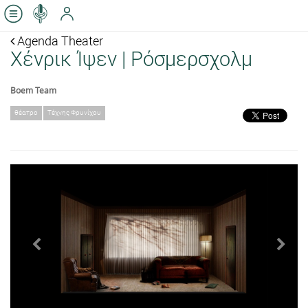
Agenda Theater
Χένρικ Ίψεν | Ρόσμερσχολμ
Boem Team
θέατρο
Τέχνης Φρυνίχου
Previous
Next