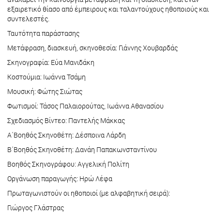
εξαιρετικό θίασο από έμπειρους και ταλαντούχους ηθοποιούς και
συντελεστές.
Ταυτότητα παράστασης
Μετάφραση, διασκευή, σκηνοθεσία: Γιάννης Χουβαρδάς
Σκηνογραφία: Εύα Μανιδάκη
Κοστούμια: Ιωάννα Τσάμη
Μουσική: Φώτης Σιώτας
Φωτισμοί: Τάσος Παλαιορούτας, Ιωάννα Αθανασίου
Σχεδιασμός Βίντεο: Παντελής Μάκκας
Α΄Βοηθός Σκηνοθέτη: Δέσποινα Λάρδη
Β΄Βοηθός Σκηνοθέτη: Δανάη Παπακωνσταντίνου
Βοηθός Σκηνογράφου: Αγγελική Πολίτη
Οργάνωση παραγωγής: Ηρώ Λέφα
Πρωταγωνιστούν οι ηθοποιοί (με αλφαβητική σειρά):
Γιώργος Γλάστρας