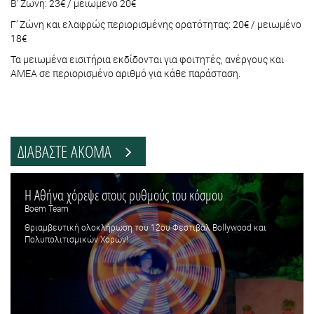
Β’ Ζώνη: 23€ / μειωμένο 20€
Γ’ Ζώνη και ελαφρώς περιορισμένης ορατότητας: 20€ / μειωμένο
18€
Τα μειωμένα εισιτήρια εκδίδονται για φοιτητές, ανέργους και
ΑΜΕΑ σε περιορισμένο αριθμό για κάθε παράσταση.
ΔΙΑΒΑΣΤΕ ΑΚΟΜΑ
Η Αθήνα χόρεψε στους ρυθμούς του κόσμου
Boem Team
Θριαμβευτική ολοκλήρωση του 12ου Φεστιβάλ Bollywood και
Πολυπολιτισμικών Χορών!