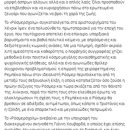
μορφή άσπρων αλόγων, αλλά και ο απλός λαός. Όλοι προσπαθούν
να επιβληθούν και να κυριαρχήσουν πάνω στο ερωτευμένο
ζευγάρι που αγωνίζεται να βρει τη χαρά της ζωής.
Το «Ρόσμερσχολμ» συγκαταλέγεται στα αριστουργήματα του
Χένρικ Ίψεν: ένα πολυσύνθετο, πρωτοποριακό για την εποχή του
έργο, που ταυτόχρονα αποτελεί ένα επίκαιρο, υπαρξιακά
βαρυσήμαντο και βαθιά πολιτικό κείμενο, με απρόσμενες και
δεξιοτεχνικές κωμικές ανάσες. Με μια τολμηρή, σχεδόν ακραία
λιτή αμεσότητα και καθαρότητα, ο Νορβηγός συγγραφέας χτίζει
μεθοδικά έναν ποιητικό κόσμο μεγάλης συναισθηματικής και
ψυχολογικής αλήθειας, αλλά και ένα αγωνιώδες θρίλερ
σύγχρονου προβληματισμού: η επιρροή της χειραφετημένης
Ρεμπέκα πάνω στον ιδεαλιστή Ρόσμερ περιπλέκεται από τη
μεταξύ τους σεξουαλική έλξη, η οποία καταπιεζόταν όσο ζούσε η
πρώην σύζυγος του Ρόσμερ και τώρα σκιάζεται από τον θάνατό
της. Ανίκανοι, παρά την πίστη τους στον ελεύθερο έρωτα, να
ολοκληρώσουν τη σχέση τους, η Ρεμπέκα και ο Ρόσμερ θα
βρεθούν σε αδιέξοδο, αντιμέτωποι, όπως κάποτε ο Τριστάνος και
η Ιζόλδη, με ένα σπαρακτικό και μεγαλειώδες πεπρωμένο.
Το «Ρόσμερσχολμ» ανεβαίνει με την υπογραφή του
διακεκριμένου σκηνοθέτη Γιάννη Χουβαρδά, ο οποίος έχει επίσης
αναλάβει την καινούργια μετάφραση και τη διασκευή, και έναν