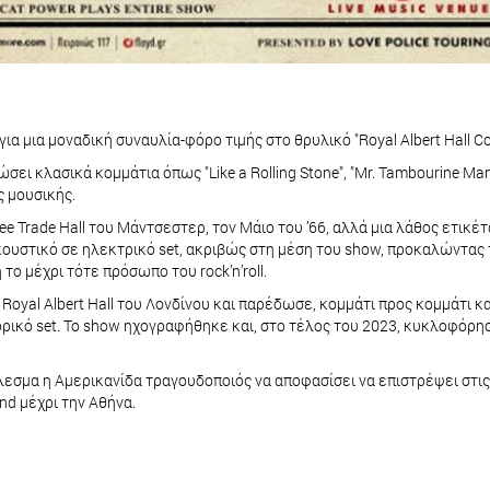
α μια μοναδική συναυλία-φόρο τιμής στο θρυλικό "Royal Albert Hall Co
ει κλασικά κομμάτια όπως "Like a Rolling Stone", "Mr. Tambourine Man
ς μουσικής.
ree Trade Hall του Μάντσεστερ, τον Μάιο του ’66, αλλά μια λάθος ετικέ
κουστικό σε ηλεκτρικό set, ακριβώς στη μέση του show, προκαλώντας 
ο μέχρι τότε πρόσωπο του rock’n’roll.
oyal Albert Hall του Λονδίνου και παρέδωσε, κομμάτι προς κομμάτι και
τορικό set. Το show ηχογραφήθηκε και, στο τέλος του 2023, κυκλοφόρησε
έλεσμα η Αμερικανίδα τραγουδοποιός να αποφασίσει να επιστρέψει στι
nd μέχρι την Αθήνα.