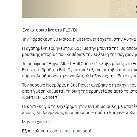
Ένα ιστορικό live στο FLOYD!
Την Παρασκευή 30 Μαΐου, η Cat Power έρχεται στην Αθήνα γι
Η αγαπημένη ερμηνεύτρια μαζί με την μπάντα της, θα αποδώσ
μουσικής ιστορίας που καθόρισε την εξέλιξη της σύγχρονη
Το περίφημο “Royal Albert Hall Concert” έλαβε μέρος στο F
Εκείνο το βράδυ, o Bob Dylan επέλεξε να μεταβεί από το α
παρακολουθούσαν τη συναυλία, αλλάζοντας την ίδια στιγμή τ
Τον περσινό Νοέμβριο, η Cat Power ανέβηκε στη σκηνή του R
από τη μέση και μετά), τη δική της ερμηνεία σε αυτό το ισ
Albert Hall Concert".
Οι κριτικές για το εγχείρημα ήταν εντυπωσιακές, με αποτ
λίγους, επιλεγμένους προορισμούς – από το Primavera Sou
Μην το χάσεις!
Εξασφάλισε τώρα το
εισιτήριό
σου!