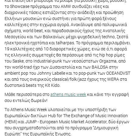
Και επειδή δεν μπορούμε να μιλάμε για μουσική χωρίς μουσική,
το Showcase πρόγραμμα του AMW συνδυάζει νέες και
διαχρονικές τάσεις εστιάζοντας στην ανάδειξη και προώθηση
Ελλήνων μουσικών ενώ συστήνει για πρώτη φορά ξένους
καλλιτέχνες στην εγχώρια αγορά. Ανακάλυψε από πολυφωνικά
σχήματα, world beat, και παραδοσιακούς ήχους της Ανατολικής
Μεσογείου και των Βαλκανίων, μέχρι ψυχεδελική techno, ζεστά
ηλεκτρονικά ηχοτόπια και talharpas. Το πρόγραμμα περιλαμβάνει
19 καλλιτέχνες από 10 διαφορετικές χώρες, ενώ σε ό,τι αφορά
τις ελληνικές συμμετοχές θα περάσουμε από τις hip hop ρίμες
του Saske, στο Industrial-punk των νεοσύστατων Orgazma, από
τον world-trad ήχο των Δυσανατολία και των BAiLDSA στην
ambient pop του Johnny Labelle και το pop-punk των OCEANDVST
και από τους ονειρικούς classical/folk/jazz ήχους της WERA στα
δυστοπικά beats της Kit Kido.
Μάθε περισσότερα στο
athens music week
και κάνε την εγγραφή
σου εντελώς δωρεάν!
Τo Athens Music Week υλοποιείται με την υποστήριξη των
Ευρωπαϊκών δικτύων Hub for The Exchange of Music Innovation
(HEMI) και JUMP - European Music Market Accelerator, δύο έργων
που συγχρηματοδοτούνται από το πρόγραμμα “Δημιουργική
Ευρώπη” της Ευρωπαϊκής Ένωσης.