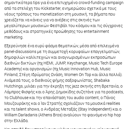
σημαντικότερα tips για ένα επιτυχημένο crowd-funding campaign
από τα στελέχη του Kickstarter, ενημερώσου σχετικά με τους
νέους τρόπους του monetization στη μουσική, τα βήματα που
χρειάζεται να κάνεις για να ανέβεις στις σκηνές των
μεγαλύτερων μουσικών Φεστιβάλ του κόσμου και τις σύγχρονες
μεθόδους και στρατηγικές προώθησης του entertainment
marketing.
Εξερεύνησε ένα ευρύ φάσμα θεματικών, μέσα από επιλεγμένα
panel-discussions με τη συμμετοχή κορυφαίων επαγγελματιών,
δημοφιλών καλλιτεχνών και αναγνωρισμένων εκπροσώπων
διεθνών δικτύων (πχ HEMI, JUMP, Keychange, Music Tech Europe
Academy) και οργανισμών (πχ Μusic Innovation Hub, Music
Finland, Στέγη Ιδρύματος Ωνάση, Women On Top και άλλα πολλά).
Ανάμεσά τους, ο διεθνούς φήμης σαξοφωνίστας, Shabaka
Hutchings, μιλάει για την έκρηξη της jazz σκηνής στη Βρετανία, ο
Λάμπρος Φισφής και ο Άρης Δημοκίδης συζητάνε για τα podcasts,
το Clubhouse και την επανάσταση του audio content, ο Πάνος
Μουζουράκης και ο Ίαν Στρατής σχολιάζουν τα μουσικά realities
και τα talent shows, o Ανδρέας Μεταξάς (Stay Independent) και ο
William Darladanis (Athens Bros) αναλύουν το φαινόμενο hip hop
στην Ελλάδα.