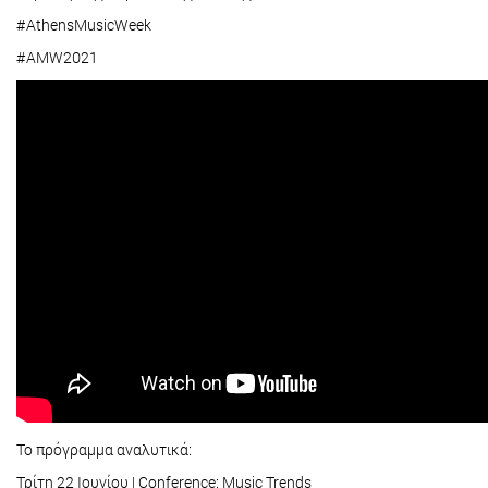
#AthensMusicWeek
#AMW2021
Το πρόγραμμα αναλυτικά:
Τρίτη 22 Ιουνίου | Conference: Music Trends