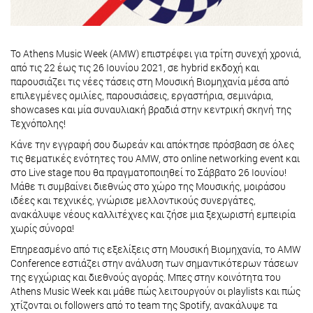
Το Athens Music Week (AMW) επιστρέφει για τρίτη συνεχή χρονιά,
από τις 22 έως τις 26 Ιουνίου 2021, σε hybrid εκδοχή και
παρουσιάζει τις νέες τάσεις στη Μουσική Βιομηχανία μέσα από
επιλεγμένες ομιλίες, παρουσιάσεις, εργαστήρια, σεμινάρια,
showcases και μία συναυλιακή βραδιά στην κεντρική σκηνή της
Τεχνόπολης!
Κάνε την εγγραφή σου δωρεάν και απόκτησε πρόσβαση σε όλες
τις θεματικές ενότητες του AMW, στο online networking event και
στο Live stage που θα πραγματοποιηθεί το Σάββατο 26 Ιουνίου!
Mάθε τι συμβαίνει διεθνώς στο χώρο της Μουσικής, μοιράσου
ιδέες και τεχνικές, γνώρισε μελλοντικούς συνεργάτες,
ανακάλυψε νέους καλλιτέχνες και ζήσε μια ξεχωριστή εμπειρία
χωρίς σύνορα!
Επηρεασμένο από τις εξελίξεις στη Μουσική Βιομηχανία, το AMW
Conference εστιάζει στην ανάλυση των σημαντικότερων τάσεων
της εγχώριας και διεθνούς αγοράς. Μπες στην κοινότητα του
Athens Music Week και μάθε πώς λειτουργούν οι playlists και πώς
χτίζονται οι followers από το team της Spotify, ανακάλυψε τα