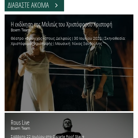
ΔΙΑΒΑΣΤΕ ΑΚΟΜΑ
Η εκδίκηση της Μελιτώς του Χριστόφορου Χριστοφή
Boem Team
Θέατρο «Φρύνιχος» στους Δελφούς | 30 Ιουλίου 2023 | Σκηνοθεσία:
Χριστόφορος Χριστοφής | Μουσική: Νίκος Ξανθούλης
Rous Live
Boem Team
Σάββατο 22 Ιουλίου στο Gazarte Roof Stage