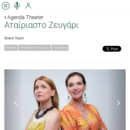
Agenda Theater
Αταίριαστο Ζευγάρι
Boem Team
θέατρο
κηποθέατρο Παπάγου
περιοδεία
Previous
Next