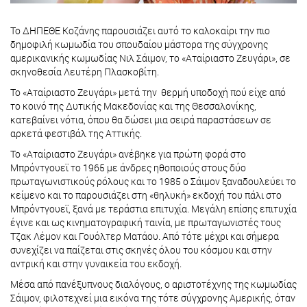
Το ΔΗΠΕΘΕ Κοζάνης παρουσιάζει αυτό το καλοκαίρι την πιο
δημοφιλή κωμωδία του σπουδαίου μάστορα της σύγχρονης
αμερικανικής κωμωδίας Νιλ Σάιμον, το «Αταίριαστο Ζευγάρι», σε
σκηνοθεσία Λευτέρη Πλασκοβίτη.
Το «Αταίριαστο Ζευγάρι» μετά την θερμή υποδοχή πού είχε από
το κοινό της Δυτικής Μακεδονίας και της Θεσσαλονίκης,
κατεβαίνει νότια, όπου θα δώσει μια σειρά παραστάσεων σε
αρκετά φεστιβάλ της Αττικής.
Το «Αταίριαστο Ζευγάρι» ανέβηκε για πρώτη φορά στο
Μπρόντγουεϊ το 1965 με άνδρες ηθοποιούς στους δύο
πρωταγωνιστικούς ρόλους και το 1985 ο Σάιμον ξαναδουλεύει το
κείμενο και το παρουσιάζει στη «θηλυκή» εκδοχή του πάλι στο
Μπρόντγουεϊ, ξανά με τεράστια επιτυχία. Μεγάλη επίσης επιτυχία
έγινε και ως κινηματογραφική ταινία, με πρωταγωνιστές τους
Τζακ Λέμον και Γουόλτερ Ματάου. Από τότε μέχρι και σήμερα
συνεχίζει να παίζεται στις σκηνές όλου του κόσμου και στην
αντρική και στην γυναικεία του εκδοχή.
Μέσα από πανέξυπνους διαλόγους, ο αριστοτέχνης της κωμωδίας
Σάιμον, φιλοτεχνεί μια εικόνα της τότε σύγχρονης Αμερικής, όταν