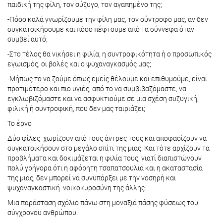
παιδική της φίλη, τον σύζυγο, τον αγαπημένο της;
-Πόσο καλά γνωρίζουμε την φίλη μας, τον σύντροφο μας, αν δεν
συγκατοικήσουμε και πόσο πέφτουμε από τα σύννεφα όταν
συμβεί αυτό;
-Στο τέλος θα νικήσει η φιλία, η συντροφικότητα ή ο προσωπικός
εγωισμός, οι βολές και ο ψυχαναγκασμός μας;
-Μήπως το να ζούμε όπως εμείς θέλουμε και επιθυμούμε, είναι
προτιμότερο και πιο υγιές, από το να συμβιβαζόμαστε, να
εγκλωβιζόμαστε και να ασφυκτιούμε σε μια σχέση συζυγική,
φιλική ή συντροφική, που δεν μας ταιριάζει;
Το έργο
Δύο φίλες χωρίζουν από τους άντρες τους και αποφασίζουν να
συγκατοικήσουν στο μεγάλο σπίτι της μιας. Και τότε αρχίζουν τα
προβλήματα και δοκιμάζεται η φιλία τους, γιατί διαπιστώνουν
πολύ γρήγορα ότι η αφόρητη τσαπατσουλιά και η ακαταστασία
της μιας, δεν μπορεί να συνυπάρξει με την νοσηρή και
ψυχαναγκαστική νοικοκυροσύνη της άλλης.
Μια παράσταση σχόλιο πάνω στη μοναξιά πάσης φύσεως του
σύγχρονου ανθρώπου.