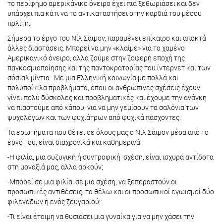
το περίφημο αμερικάνικο όνειρο έχει πια ξεθωριάσει και δεν
υπάρχει πια κάτι να το αντικαταστήσει στην καρδιά του μέσου
πολίτη.
Σήμερα το έργο του Νίλ Σάιμον, παραμένει επίκαιρο και αποκτά
άλλες διαστάσεις. Μπορεί να μην «κλαίμε» για το χαμένο
Αμερικανικό όνειρο, αλλά ζούμε στην ζοφερή εποχή της
παγκοσμιοποίησης και της παντοκρατορίας του ίντερνετ και των
σόσιαλ μίντια. Με μια Ελληνική κοινωνία με πολλά και
πολυποίκιλα προβλήματα, όπου οι ανθρώπινες σχέσεις έχουν
γίνει πολύ δύσκολες και προβληματικές και έχουμε την ανάγκη
να πιαστούμε από κάπου, για να μην γεμίσουν τα σαλόνια των
ψυχολόγων και των ψυχιάτρων από ψυχικά πάσχοντες.
Τα ερωτήματα που θέτει σε όλους μας ο Νίλ Σάιμον μέσα από το
έργο του, είναι διαχρονικά και καθημερινά.
-Η φιλία, μια συζυγική ή συντροφική σχέση, είναι ισχυρά αντίδοτα
στη μοναξιά μας, αλλά αρκούν;
-Μπορεί σε μια φιλία, σε μια σχέση, να ξεπεραστούν οι
προσωπικές αντιθέσεις, τα θέλω και οι προσωπικοί εγωισμοί δύο
φιλενάδων ή ενός ζευγαριού;
-Τι είναι έτοιμη να θυσιάσει μια γυναίκα για να μην χάσει την