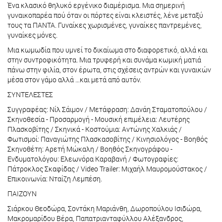
Ένα κλασικό θηλυκό εργένικο διαμέρισμα. Μια σημερινή
γυναικοπαρέα πού όταν οι πόρτες είναι κλειστές, λένε μεταξύ
τους τα ΠΑΝΤΑ. Γυναίκες χωρισμένες, γυναίκες παντρεμένες,
γυναίκες μόνες.
Μια κωμωδία που υμνεί το δικαίωμα στο διαφορετικό, αλλά και
στην συντροφικότητα. Μια τρυφερή και συνάμα κωμική ματιά
πάνω στην φιλία, στον έρωτα, στις σχέσεις αντρών και γυναικών
μέσα στον γάμο αλλά …και μετά από αυτόν.
ΣΥΝΤΕΛΕΣΤΕΣ
Συγγραφέας: Νίλ Σάιμον / Μετάφραση: Δανάη Σταματοπούλου /
Σκηνοθεσία - Προσαρμογή - Μουσική επιμέλεια: Λευτέρης
Πλασκοβίτης / Σκηνικά - Κοστούμια: Αντώνης Χαλκιάς /
Φωτισμοί: Παναγιώτης Πλασκασοβίτης / Κινησιολόγος - Βοηθός
Σκηνοθέτη: Αρετή Μώκαλη / Βοηθός Σκηνογράφου -
Ενδυματολόγου: Ελεωνόρα Καραβανή / Φωτογραφίες:
Πάτροκλος Σκαφίδας / Video Trailer: Μιχαήλ Μαυρομούστακος /
Επικοινωνία: Νταίζη Λεμπέση.
ΠΑΙΖΟΥΝ
Σιάρκου Θεοδώρα, Σοντάκη Μαριάνθη, Δωροπούλου Ισιδώρα,
Μακρομαρίδου Βέρα, Παπατριανταφύλλου Αλέξανδρος,