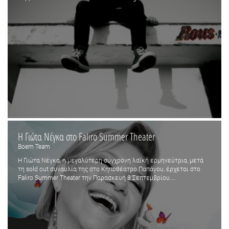
Η Γιώτα Νέγκα στο Faliro Summer Τheater
Boem Team
Η Γιώτα Νέγκα, η μεγαλύτερη σύγχρονη λαϊκή ερμηνεύτρια, μετά
τη sold out συναυλία της στο Κηποθέατρο Παπάγου, έρχεται στο
Faliro Summer Τheater την Παρασκευή 8 Σεπτεμβρίου....