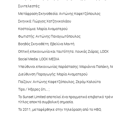
Συντελεστές:
Μετάφραση-Σκηνοθεσία: Αντώνης Καφετζόπουλος
Σκηνικά: Γιώργος Χατζηνικολάου
Κοστούμια: Μαρία Αναματερού
Φωτιστής: Αντώνης Παναγιωτόπουλος
Βοηθός Σκηνοθέτη: Εβελίνα Μαντή
Οπτική επικοινωνία και ταυτότητα: Λουκάς Ζιάρας, LOOX
Social Media: LOOX MEDIA
Υπεύθυνοι επικοινωνίας παράστασης: Μαριάννα Παπάκη, 
Διεύθυνση Παραγωγής: Μαρία Αναματερού
Παίζουν: Αντώνης Καφετζόπουλος, Ζερόμ Καλούτα
Tips / Ήξερες ότι… ;
Το Sunset Limited αποτελεί ένα πραγµατικό επιβατικό τρέ
τίτλος αποκτά συµβολική σηµασία.
Το 2011, μεταφέρθηκε στην τηλεόραση από το HBO,