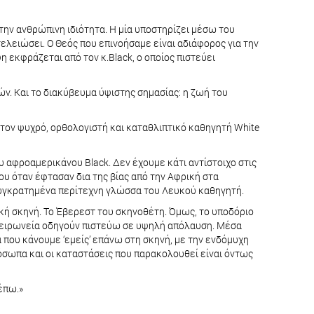
α την ανθρώπινη ιδιότητα. Η μία υποστηρίζει μέσω του
ελειώσει. Ο Θεός που επινοήσαμε είναι αδιάφορος για την
η εκφράζεται από τον κ.Black, ο οποίος πιστεύει
. Και το διακύβευμα ύψιστης σημασίας: η ζωή του
 τον ψυχρό, ορθολογιστή και καταθλιπτικό καθηγητή White
 αφροαμερικάνου Black. Δεν έχουμε κάτι αντίστοιχο στις
ου όταν έφτασαν δια της βίας από την Αφρική στα
συγκρατημένα περίτεχνη γλώσσα του Λευκού καθηγητή.
ική σκηνή. Το Έβερεστ του σκηνοθέτη. Όμως, το υποδόριο
η ειρωνεία οδηγούν πιστεύω σε υψηλή απόλαυση. Μέσα
 που κάνουμε ‘εμείς’ επάνω στη σκηνή, με την ενδόμυχη
όσωπα και οι καταστάσεις που παρακολουθεί είναι όντως
έπω.»