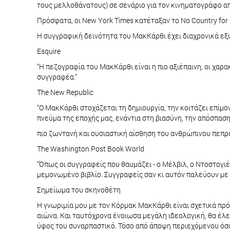
τους μελλοθάνατους) σε σενάριο για τον κινηματογράφο α
Πρόσφατα, οι New York Times κατέταξαν το No Country for 
Η συγγραφική δεινότητα του ΜακΚάρθι έχει διαχρονικά ε
Esquire
“Η πεζογραφία του ΜακΚάρθι είναι η πιο αξιέπαινη, οι χα
συγγραφέα.”
The New Republic
“Ο ΜακΚάρθι στοχάζεται τη δημιουργία, την κοιτάζει επίμ
πνεύμα της εποχής μας, ενάντια στη βιασύνη, την απόσπασ
πιο ζωντανή και ουσιαστική αίσθηση του ανθρώπινου πεπρ
The Washington Post Book World
“Όπως οι συγγραφείς που θαυμάζει - ο Μέλβιλ, ο Ντοστογ
μεμονωμένο βιβλίο. Συγγραφείς σαν κι αυτόν παλεύουν με τ
Σημείωμα του σκηνοθέτη
Η γνωριμία μου με τον Κόρμακ ΜακΚάρθι είναι σχετικά πρ
αιώνα. Και ταυτόχρονα ένοιωσα μεγάλη ιδεολογική, θα έλεγ
ύφος του συναρπαστικό. Τόσο από άποψη περιεχόμενου όσο 