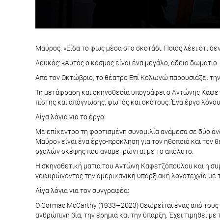
Μαύρος: «Είδα το φως μέσα στο σκοτάδι. Ποιος λέει ότι δεν
Λευκός: «Αυτός ο κόσμος είναι ένα μεγάλο, άδειο δωμάτιο κ
Από τον Οκτώβριο, το θέατρο Επί Κολωνώ παρουσιάζει την
Τη μετάφραση και σκηνοθεσία υπογράφει ο Αντώνης Καφετ
πίστης και απόγνωσης, φωτός και σκότους. Ένα έργο λόγου 
Λίγα λόγια για το έργο:
Με επίκεντρο τη φορτισμένη συνομιλία ανάμεσα σε δύο άνδ
Μαύρο» είναι ένα έργο-πρόκληση για τον ηθοποιό και τον 
σχολών σκέψης που αναμετρώνται με το απόλυτο.
Η σκηνοθετική ματιά του Αντώνη Καφετζόπουλου και η συ
γεφυρώνοντας την αμερικανική υπαρξιακή λογοτεχνία με τ
Λίγα λόγια για τoν συγγραφέα:
Ο Cormac McCarthy (1933–2023) θεωρείται ένας από τους 
ανθρώπινη βία, την ερημιά και την ύπαρξη. Έχει τιμηθεί με τ