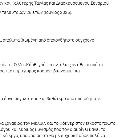
ν και Καλύτερης Ταινίας και Διασκευασμένου Σεναρίου.
ν τελευταίων 25 ετών (Ιούνιος 2025).
 και απόλυτα βιωμένη από οποιονδήποτε σύγχρονο
ωντάνια… Ο ΜακΚάρθι γράφει εντελώς αντίθετα από το
ιός, πιο ευρύχωρος κόσμος, βιώνουμε μια
ικό έργο μεγαλύτερο και βαθύτερο από οποιοδήποτε
να ξαναείδα τον Μέλβιλ και το Φόκνερ στον εικοστό πρώτο
όγου και λυρικός κυνισμός που τον διακρίνει κάνει το
ρικά έργα, αποφάσισα ότι θα με ευχαριστούσε πολύ να