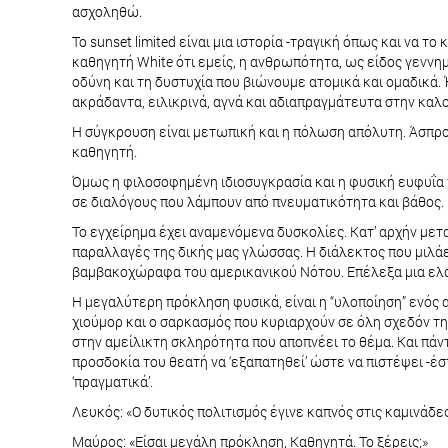
ασχοληθώ.
Το sunset limited είναι μια ιστορία -τραγική όπως και να 
καθηγητή White ότι εμείς, η ανθρωπότητα, ως είδος γεννη
οδύνη και τη δυστυχία που βιώνουμε ατομικά και ομαδικά. 
ακράδαντα, ειλικρινά, αγνά και αδιαπραγμάτευτα στην καλ
Η σύγκρουση είναι μετωπική και η πόλωση απόλυτη. Άσπρ
καθηγητή.
Όμως η φιλοσοφημένη ιδιοσυγκρασία και η φυσική ευφυΐα τ
σε διαλόγους που λάμπουν από πνευματικότητα και βάθος.
Το εγχείρημα έχει αναμενόμενα δυσκολίες. Κατ’ αρχήν μετ
παραλλαγές της δικής μας γλώσσας. Η διάλεκτος που μιλάει
βαμβακοχώραφα του αμερικανικού Νότου. Επέλεξα μια ελα
Η μεγαλύτερη πρόκληση φυσικά, είναι η “υλοποίηση” ενός 
χιούμορ και ο σαρκασμός που κυριαρχούν σε όλη σχεδόν τ
στην αμείλικτη σκληρότητα που αποπνέει το θέμα. Και πάν
προσδοκία του θεατή να ‘εξαπατηθεί’ ώστε να πιστέψει -
‘πραγματικά’.
Λευκός: «Ο δυτικός πολιτισμός έγινε καπνός στις καμινάδ
Μαύρος: «Είσαι μεγάλη πρόκληση, Καθηγητά. Το ξέρεις;»