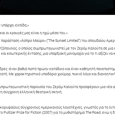
 υπάρχει ελπίδα;»
αι οι κραυγές μας είναι η ηχώ μέσα του.»
 παράσταση «Άσπρο Μαύρο» (“The Sunset Limited”) του σπουδαίου Αμε
ζόπουλος, ο οποίος συμπρωταγωνιστεί με τον Ζερόμ Καλούτα σε μια
και εσωτερικής έντασης, μια υπαρξιακή μονομαχία για το τι αξίζει να
ρες -έναν βαθιά πιστό πρώην κατάδικο και έναν καθηγητή πανεπιστημί
θεατή. Με χαρακτηριστικό υποδόριο χιούμορ, πυκνό λόγο και διανοητικ
μπρωταγωνιστική παρουσία του Ζερόμ Καλούτα προσφέρουν μια νέα αν
η σύγχρονη ελληνική θεατρική σκηνή.
κορυφαίους σύγχρονους Αμερικανούς λογοτέχνες, γνωστός για το λιτό
ο Pulitzer Prize for Fiction (2007) για το μυθιστόρημα The Road, ενώ η