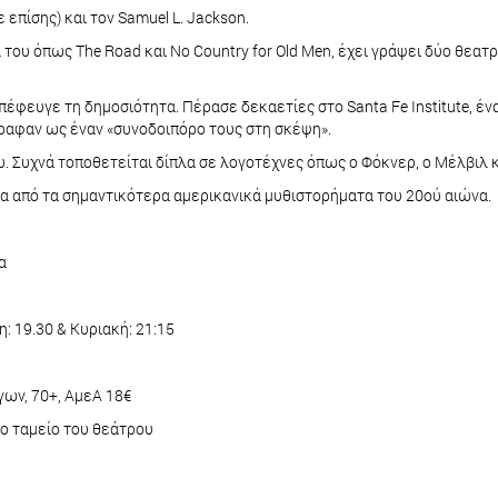
πίσης) και τον Samuel L. Jackson.
ου όπως The Road και No Country for Old Men, έχει γράψει δύο θεατρι
πέφευγε τη δημοσιότητα. Πέρασε δεκαετίες στο Santa Fe Institute, έ
γραφαν ως έναν «συνοδοιπόρο τους στη σκέψη».
υ. Συχνά τοποθετείται δίπλα σε λογοτέχνες όπως ο Φόκνερ, ο Μέλβιλ κ
α από τα σημαντικότερα αμερικανικά μυθιστορήματα του 20ού αιώνα.
α
: 19.30 & Κυριακή: 21:15
ργων, 70+, ΑμεΑ 18€
 το ταμείο του θεάτρου