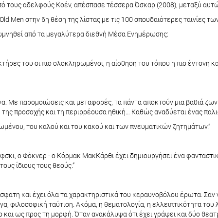
πό τους αδελφούς Κοέν, απέσπασε τέσσερα Όσκαρ (2008), μεταξύ αυτώ
Old Men στην 6η θέση της λίστας με τις 100 σπουδαιότερες ταινίες τω
ξυμνηθεί από τα μεγαλύτερα διεθνή Μέσα Ενημέρωσης:
ρακτήρες του οι πιο ολοκληρωμένοι, η αίσθηση του τόπου η πιο έντονη
ονα. Με παρομοιώσεις και μεταφορές, τα πάντα αποκτούν μια βαθιά ζ
η της προσοχής και τη περιρρέουσα ηθική… Καθώς αναδύεται ένας παλ
ωμένου, του καλού και του κακού και των πνευματικών ζητημάτων.”
ιέφσκι, ο Φόκνερ - ο Κόρμακ ΜακΚάρθι έχει δημιουργήσει ένα φανταστ
ους ίδιους τους θεούς.”
όσφατη και έχει όλα τα χαρακτηριστικά του κεραυνοβόλου έρωτα. Σαν 
α, φιλοσοφική ταύτιση. Ακόμα, η θεματολογία, η ελλειπτικότητα του λ
και ως προς τη μορφή. Όταν ανακάλυψα ότι έχει γράψει και δύο θεατ