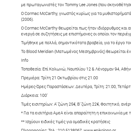
με πρωταγωνιστές τον Tommy Lee Jones (που σκηνοθέτησε ε
Ο Cormac McCarthy, γνωστός κυρίως για τα μυθιστορήματά τ
(2006).
Ο Cormac McCarthy θεωρείται πως ήταν ιδιόρρυθμος και α
ενεργά σε συζητήσεις με επιστήμονες οι οποίοι τον περιέ
Τιμήθηκε με πολλά, σημαντικότατα βραβεία, για το έργο το
Το Blood Meridian (Ματωμένος Μεσημβρινός) θεωρείται έν
Info
Τοποθεσία: Επί Κολωνώ, Ναυπλίου 12 & Λένορμαν 94, Αθήν
Πρεμιέρα: Τρίτη 21 Οκτωβρίου στις 21.00
Ημέρες-Ώρες Παραστάσεων: Δευτέρα, Τρίτη: 21:00, Τετάρτη
Διάρκεια: 100’
Τιμές εισιτηρίων: Α' ζώνη 25€, Β' ζώνη 22€, Φοιτητικό, ανέ
* Για τα εισιτήρια ΑμεΑ είναι απαραίτητη η επικοινωνία με
** Ισχύουν ειδικές τιμές για ομαδικές κρατήσεις
Πληροφορίες: Τηλ.: 210 5138067, www.epikolono.gr