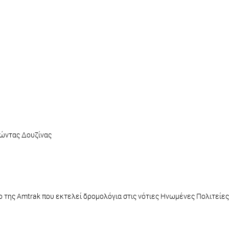
Νώντας Δουζίνας
νο της Amtrak που εκτελεί δροµολόγια στις νότιες Ηνωµένες Πολιτείες