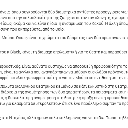
το κάνεις- όπου συγκρούονται δύο διαμετρικά αντίθετες προσεγγίσεις γι
μένο απο την πολυπλοκότητα της ζωής σε αυτόν τον πλανήτη, έχουμε τ
Ή ίσως, ακόμα και να είναι η ίδια η ενσάρκωση του Κακού. Η άλλη άποψ
οσύνη που εκπορεύεται από το Θείο.
ο-Μαύρο. Όπως είναι τα χρώματα του δέρματος των δύο πρωταγωνιστών
ου κ.Black, κάνει τη διαμάχη απολαυστική για το θεατή και παρασύρει
αφραστικές. Είναι αδύνατο δυστυχώς να αποδοθεί η προφορικότητα του
, είναι τα αγγλικά που αναγκάστηκαν να μάθουν οι σκλάβοι πρόγονοί τ
φρά πιο «λαϊκή» εκφραστικότητα για τον Μαύρο σε αντίθεση με την 
απόλυτα διαλογικού θεατρικού κειμένου σε κάτι ελκυστικό στη θεατρ
η διάρκεια της αναμέτρησης των δυο χαρακτήρων, τα πειράγματα και 
τα, η δυσκολότερη αναμέτρηση στη θεατρική πράξη είναι η προσπάθεια
έστω για κλάσματα δευτερολέπτου- ότι σε ένα παράλληλο σύμπαν τα πρ
ες στο Νταχάου, αλλά ήμουν πολύ κολλημένος για να το δω. Τώρα το βλ