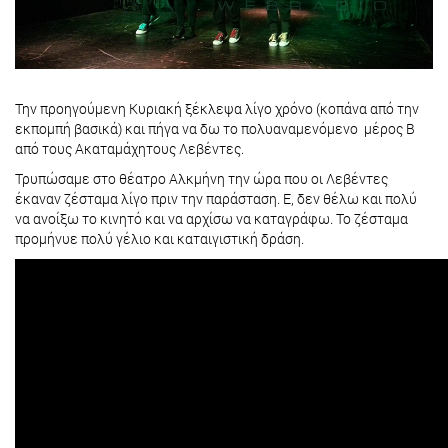
Την προηγούμενη Κυριακή ξέκλεψα λίγο χρόνο (κοπάνα από την
εκπομπή βασικά) και πήγα να δω το πολυαναμενόμενο μέρος Β
από τους Ακαταμάχητους Λεβέντες.
Τρυπώσαμε στο θέατρο Αλκμήνη την ώρα που οι Λεβέντες
έκαναν ζέσταμα λίγο πριν την παράσταση. Ε, δεν θέλω και πολύ
να ανοίξω το κινητό και να αρχίσω να καταγράφω. Το ζέσταμα
προμήνυε πολύ γέλιο και καταιγιστική δράση.