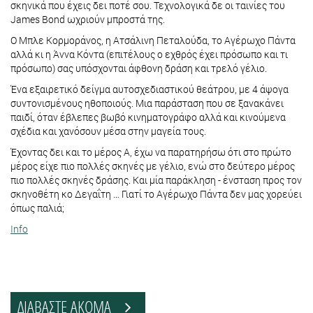
σκηνικά που έχεις δει ποτέ σου. Τεχνολογικά δε οι ταινίες του
James Bond ωχριούν μπροστά της.
Ο Μπλε Κορμοράνος, η Ατσάλινη Πεταλούδα, το Αγέρωχο Πάντα
αλλά κι η Άννα Κόντα (επιτέλους ο εχθρός έχει πρόσωπο και τι
πρόσωπο) σας υπόσχονται άφθονη δράση και τρελό γέλιο.
Ένα εξαιρετικό δείγμα αυτοσχεδιαστικού θεάτρου, με 4 άψογα
συντονισμένους ηθοποιούς. Μια παράσταση που σε ξανακάνει
παιδί, όταν έβλεπες βωβό κινηματογράφο αλλά και κινούμενα
σχέδια και χανόσουν μέσα στην μαγεία τους.
Έχοντας δει και το μέρος Α, έχω να παρατηρήσω ότι στο πρώτο
μέρος είχε πιο πολλές σκηνές με γέλιο, ενώ στο δεύτερο μέρος
πιο πολλές σκηνές δράσης. Και μία παράκληση - ένσταση προς τον
σκηνοθέτη κο Δεγαΐτη … Γιατί το Αγέρωχο Πάντα δεν μας χορεύει
όπως παλιά;
Info
ΔΙΑΒΑΣΤΕ ΑΚΟΜΑ