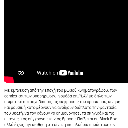
Με έμπνευση από την εποχή του βωβού κινηματογράφου, των
comics και των υπερηρώων, η ομάδα επίPLAY με όπλο των
σωματικό αυτοσχεδιασμό, τις εκφράσεις του προσώπου, κίνηση
και μουσική καταφέρνουν να ανοίξουν διάπλατα την φαντασία
του θεατή, να τον κάνουν να δημιουργήσει τα σκηνικά και τις
εικόνες μιας σύγχρονης ταινίας δράσης. Παίζεται σε Βlack Box
αλλά έχεις την αίσθηση ότι είναι η πιο πλούσια παράσταση σε