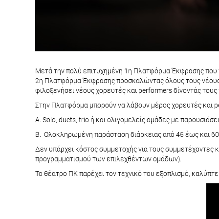
Μετά την πολύ επιτυχημένη 1η Πλατφόρμα Έκφρασης που π
2η Πλατφόρμα Έκφρασης προσκαλώντας όλους τους νέους κα
φιλοξενήσει νέους χορευτές και performers δίνοντάς τους 
Στην Πλατφόρμα μπορούν να λάβουν μέρος χορευτές και pe
Α. Solo, duets, trio ή και ολιγομελείς ομάδες με παρουσιάσ
Β. Ολοκληρωμένη παράσταση διάρκειας από 45 έως και 60
Δεν υπάρχει κόστος συμμετοχής για τους συμμετέχοντες κ
προγραμματισμού των επιλεχθέντων ομάδων).
Το θέατρο ΠΚ παρέχει τον τεχνικό του εξοπλισμό, καλύπτε