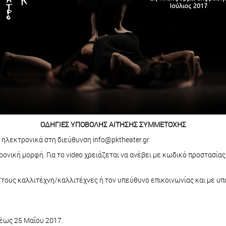
ΟΔΗΓΙΕΣ ΥΠΟΒΟΛΗΣ ΑΙΤΗΣΗΣ ΣΥΜΜΕΤΟΧΗΣ
 ηλεκτρονικά στη διεύθυνση info@pktheater.gr
τρονική μορφή. Για το video χρειάζεται να ανέβει με κωδικό προστασία
ην/τους καλλιτέχνη/καλλιτέχνες ή τον υπεύθυνο επικοινωνίας και με 
έως 25 Μαΐου 2017.