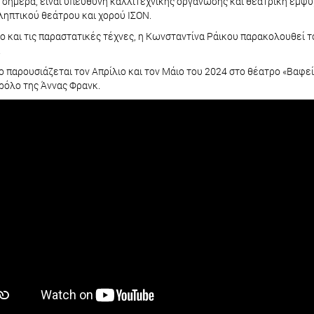
 σήμερα, είναι υπεύθυνη καλλιτεχνικής οργάνωσης και θεατρική εμψυ
ληπτικού θεάτρου και χορού ΙΣΟΝ.
ο και τις παραστατικές τέχνες, η Κωνσταντίνα Ράικου παρακολουθεί
.
ο παρουσιάζεται τον Απρίλιο και τον Μάιο του 2024 στο θέατρο «Βαφ
ρόλο της Άννας Φρανκ.