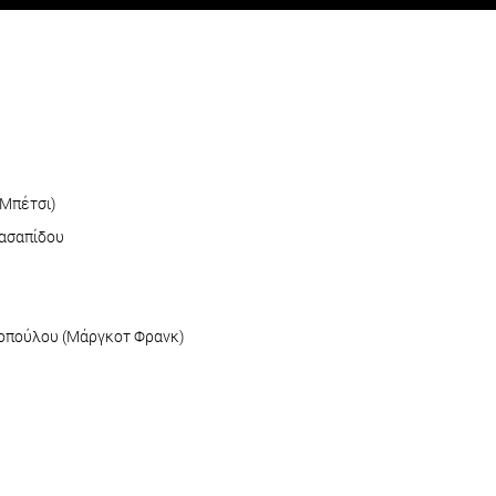
 Μπέτσι)
Κασαπίδου
λοπούλου (Μάργκοτ Φρανκ)