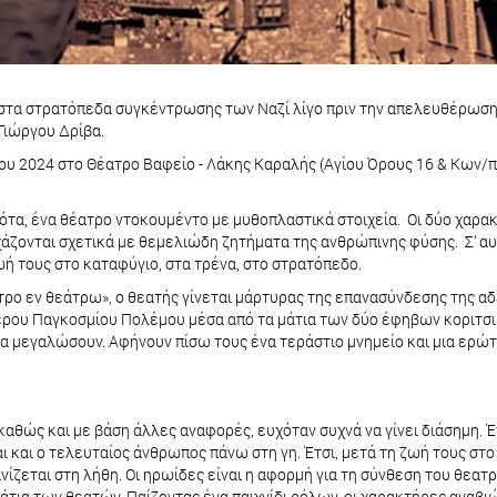
τα στρατόπεδα συγκέντρωσης των Ναζί λίγο πριν την απελευθέρωση. 
Γιώργου Δρίβα.
λίου 2024 στο Θέατρο Βαφείο - Λάκης Καραλής (Αγίου Όρους 16 & Κων/π
νότα, ένα θέατρο ντοκουμέντο με μυθοπλαστικά στοιχεία. Οι δύο χαρα
ζονται σχετικά με θεμελιώδη ζητήματα της ανθρώπινης φύσης. Σ’ αυτόν
ζωή τους στο καταφύγιο, στα τρένα, στο στρατόπεδο.
ατρο εν θεάτρω», ο θεατής γίνεται μάρτυρας της επανασύνδεσης της α
ρου Παγκοσμίου Πολέμου μέσα από τα μάτια των δύο έφηβων κοριτσιών.
να μεγαλώσουν. Αφήνουν πίσω τους ένα τεράστιο μνημείο και μια ερώτ
θώς και με βάση άλλες αναφορές, ευχόταν συχνά να γίνει διάσημη. Έν
ι και ο τελευταίος άνθρωπος πάνω στη γη. Έτσι, μετά τη ζωή τους στο
ζεται στη λήθη. Οι ηρωίδες είναι η αφορμή για τη σύνθεση του θεατρ
α των θεατών. Παίζοντας ένα παιχνίδι ρόλων, οι χαρακτήρες αναβιών