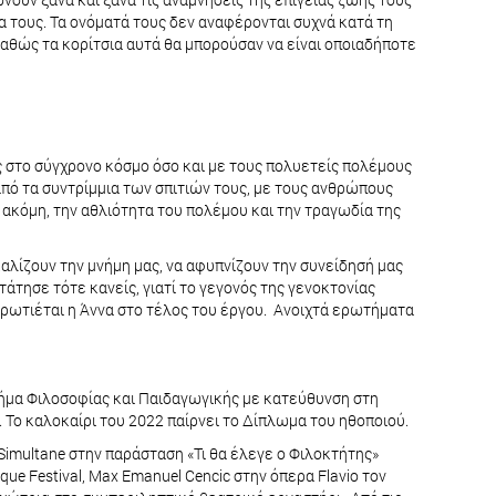
α τους. Τα ονόματά τους δεν αναφέρονται συχνά κατά τη
καθώς τα κορίτσια αυτά θα μπορούσαν να είναι οποιαδήποτε
ς στο σύγχρονο κόσμο όσο και με τους πολυετείς πολέμους
πό τα συντρίμμια των σπιτιών τους, με τους ανθρώπους
 ακόμη, την αθλιότητα του πολέμου και την τραγωδία της
λίζουν την μνήμη μας, να αφυπνίζουν την συνείδησή μας
τάτησε τότε κανείς, γιατί το γεγονός της γενοκτονίας
ναρωτιέται η Άννα στο τέλος του έργου. Ανοιχτά ερωτήματα
ήμα Φιλοσοφίας και Παιδαγωγικής με κατεύθυνση στη
Το καλοκαίρι του 2022 παίρνει το Δίπλωμα του ηθοποιού.
imultane στην παράσταση «Τι θα έλεγε ο Φιλοκτήτης»
ue Festival, Max Emanuel Cencic στην όπερα Flavio τον