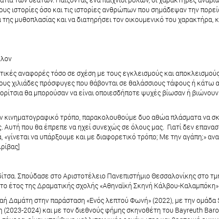
υς ιστορίες όσο και τις ιστορίες ανθρώπων που σημάδεψαν την πορεί
α της μυθοπλασίας και να διατηρήσει τον οικουμενικό του χαρακτήρα, 
λλον
ετικές αναφορές τόσο σε σχέση με τους εγκλεισμούς και αποκλεισμού
υς χιλιάδες πρόσφυγες που θάβονται σε θαλάσσιους τάφους ή κάτω α
κορίτσια θα μπορούσαν να είναι οποιεσδήποτε ψυχές βίωσαν ή βιώνουν
όν κινηματογραφικό τρόπο, παρακολουθούμε δυο αθώα πλάσματα να σκα
ς. Αυτή που θα έπρεπε να ηχεί συνεχώς σε όλους μας. Γιατί δεν επανασ
ά, «γίνεται να υπάρξουμε και με διαφορετικό τρόπο; Με την αγάπη;» α
Δρίβας]
ίτσα. Σπούδασε στο Αριστοτέλειο Πανεπιστήμιο Θεσσαλονίκης στο τμ
ο έτος της Δραματικής σχολής «Αθηναϊκή Σκηνή Κάλβου-Καλαμπόκη». 
αή Δαμάτη στην παράσταση «Ενός λεπτού Φωνή» (2022), με την ομάδα S
(2023-2024) και με τον διεθνούς φήμης σκηνοθέτη του Bayreuth Baroq