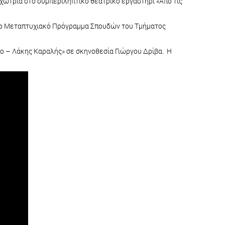
χώτρια στο συμπεριληπτικό θεατρικό εργαστήρι «Από τις
 το Μεταπτυχιακό Πρόγραμμα Σπουδών του Τμήματος
είο – Λάκης Καραλής» σε σκηνοθεσία Γιώργου Δρίβα. Η