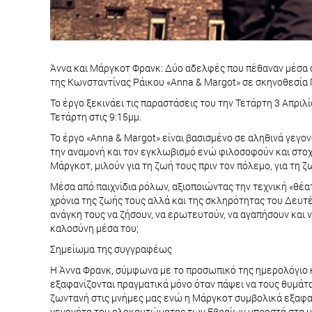
Άννα και Μάργκοτ Φρανκ: Δύο αδελφές που πέθαναν μέσα σ
της Κωνσταντίνας Ράικου «Anna & Margot» σε σκηνοθεσία 
Το έργο ξεκινάει τις παραστάσεις του την Τετάρτη 3 Απρι
Τετάρτη στις 9:15μμ.
Το έργο «Anna & Margot» είναι βασισμένο σε αληθινά γεγο
την αναμονή και τον εγκλωβισμό ενώ φιλοσοφούν και στοχά
Μάργκοτ, μιλούν για τη ζωή τους πριν τον πόλεμο, για τη 
Μέσα από παιχνίδια ρόλων, αξιοποιώντας την τεχνική «θέ
χρόνια της ζωής τους αλλά και της σκληρότητας του Δευτέ
ανάγκη τους να ζήσουν, να ερωτευτούν, να αγαπήσουν και 
καλοσύνη μέσα του;
Σημείωμα της συγγραφέως
Η Άννα Φρανκ, σύμφωνα με το προσωπικό της ημερολόγιο κα
εξαφανίζονται πραγματικά μόνο όταν πάψει να τους θυμάτα
ζωντανή στις μνήμες μας ενώ η Μάργκοτ συμβολικά εξαφανί
γεγονότα του ολοκαυτώματος των Εβραίων μπροστά στα μάτι