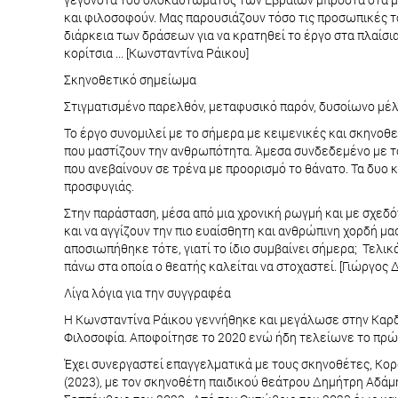
και φιλοσοφούν. Μας παρουσιάζουν τόσο τις προσωπικές το
διάρκεια των δράσεων για να κρατηθεί το έργο στα πλαίσι
κορίτσια ... [Κωνσταντίνα Ράικου]
Σκηνοθετικό σημείωμα
Στιγματισμένο παρελθόν, μεταφυσικό παρόν, δυσοίωνο μέ
Το έργο συνομιλεί με το σήμερα με κειμενικές και σκηνοθ
που μαστίζουν την ανθρωπότητα. Άμεσα συνδεδεμένο με το
που ανεβαίνουν σε τρένα με προορισμό το θάνατο. Τα δυο 
προσφυγιάς.
Στην παράσταση, μέσα από μια χρονική ρωγμή και με σχεδ
και να αγγίζουν την πιο ευαίσθητη και ανθρώπινη χορδή μα
αποσιωπήθηκε τότε, γιατί το ίδιο συμβαίνει σήμερα; Τελικ
πάνω στα οποία ο θεατής καλείται να στοχαστεί. [Γιώργος 
Λίγα λόγια για την συγγραφέα
Η Κωνσταντίνα Ράικου γεννήθηκε και μεγάλωσε στην Καρδ
Φιλοσοφία. Αποφοίτησε το 2020 ενώ ήδη τελείωνε το πρώτ
Έχει συνεργαστεί επαγγελματικά με τους σκηνοθέτες, Κορ
(2023), με τον σκηνοθέτη παιδικού θεάτρου Δημήτρη Αδάμη 