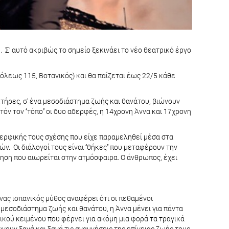
Σ’ αυτό ακριβώς το σημείο ξεκινάει το νέο θεατρικό έργο
όλεως 115, Βοτανικός) και θα παίζεται έως 22/5 κάθε
κτήρες, σ’ ένα μεσοδιάστημα ζωής και θανάτου, βιώνουν
 τον ‘‘τόπο’’ οι δυο αδερφές, η 14χρονη Άννα και 17χρονη
δερφικής τους σχέσης που είχε παραμεληθεί μέσα στα
 Οι διάλογοί τους είναι ‘‘θήκες’’ που μεταφέρουν την
ηση που αιωρείται στην ατμόσφαιρα. Ο άνθρωπος, έχει
ας ισπανικός μύθος αναφέρει ότι οι πεθαμένοι
 μεσοδιάστημα ζωής και θανάτου, η Άννα μένει για πάντα
ικού κειμένου που φέρνει για ακόμη μια φορά τα τραγικά
ουν ξανά και ξανά τις αναμνήσεις της επίγειας ζωής τους