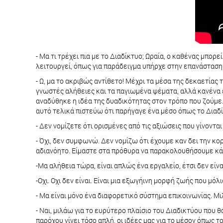
- Μα τι τρέχει πια με το Διαδίκτυο; Ωραία, ο καθένας μπο
λειτουργεί, όπως για παράδειγμα υπήρχε στην επανάσταση
- Ω, μα το ακριβώς αντίθετο! Μέχρι τα μέσα της δεκαετίας
γνωστές αλήθειες και τα παγιωμένα ψέματα, αλλά κανένα ε
αναδύθηκε η ιδέα της δυαδικότητας στον τρόπο που ζούμε.
αυτό τελικά πιστεύω ότι παρήγαγε ένα μέσο όπως το Διαδί
- Δεν νομίζετε ότι ορισμένες από τις αξιώσεις που γίνονται
- Όχι, δεν συμφωνώ. Δεν νομίζω ότι έχουμε καν δει την κορ
αδιανόητο. Είμαστε στα πρόθυρα να παρακολουθήσουμε κά
-Μα αλήθεια τώρα, είναι απλώς ένα εργαλείο, έτσι δεν είνα
-Οχι. Οχι δεν είναι. Είναι μια εξωγήινη μορφή ζωής που μό
- Μα είναι μόνο ένα διαφορετικό σύστημα επικοινωνίας. Μιλ
- Ναι, μιλάω για το ευρύτερο πλαίσιο του Διαδικτύου που
παρόχου γίνει τόσο απλή, οι ιδέες μας για το μέσον όπως τ