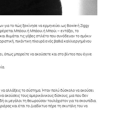
ν για το πώς ξεκίνησε να ερμηνεύει ως Bowie ή Ziggy
οφέρεται Μπόουι ή Μπάουι ή Μπούι – εντάξει, το
 και θυμάται τις γόβες στιλέτο που συνόδευαν το σμόκιν
ριστική, πικάντικη πλευρά ενός βαθιά καλλιεργημένου
ι, όπως μπορείτε να ακούσετε και στο βίντεο που έγινε
ία.
ς να αλλάξεις το σύστημα. Ήταν πολύ δύσκολο να ακούσει
να ακούσεις τους αμερικάνικους δίσκους, μια που δεν
δή οι μεγάλοι τη θεωρούσαν τουλάχιστον για τα σκουπίδια.
ριέρας και έτσι το Διαδίκτυο πήρε τη σκυτάλη του να