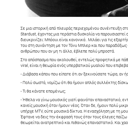
Σε μια ιστορική από πλευράς περιεχομένου συνέντευξη στο
Stardust, έχοντας μια τεράστια δυσκολία να παρουσιαστεί
διευκρινίζει: Μπόουι είναι κανονικά . Μιλάει για τις εξα
του στη συνάντηση με τον Τόνυ Μπλερ και που παραδόξως
ανθρώπου που αν μη τι άλλο, έβλεπε πολύ μπροστά.
Στο απόσπασμα που ακολουθεί, εντελώς προφητικά με πάθος
viral, είναι η θεωρία ενός υπερβατικού μυαλού που επιβε
- Διάβασα κάπου που είπατε ότι αν ξεκινούσατε τώρα, αν ή
- Πολύ σωστά, νομίζω ότι θα ήμουν απλός συλλέκτης δίσκω
- Τι θα κάνατε επομένως;
- Ήθελα να γίνω μουσικός γιατί φαινόταν επαναστατικό, ε
κανείς μουσική όταν ήμουν νέος. Όταν δε, ήμουν πολύ μικ
υπήρχε MTV, ούτε μουσικά δίκτυα. Η ενασχόληση με τη μου
Έφτανε να δεις την έκφρασή τους όταν τους έλεγες παίζω ρ
θεωρείται ανατρεπτικό και πιθανώς επαναστατικό. Και χαο