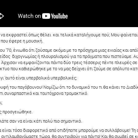
ρεί να εκφραστεί όπως θέλει και τελικά καταλήγουμε πού; Μου φαίνεται
 που έφερε η μουσική.
 του '70, ένιωθα ότι ζούσαμε ακόμα με το πρόσχημα μιας ενιαίας και 
ίδος διχογνωμίας ή πλουραλισμού για τα πράγματα που πιστεύαμε. Αυ
 Άρχισαν να εμφανίζονται πάντα δύο τρεις τέσσερις πέντε πλευρές σε
κτυο που καθιερώθηκε με το να μας δείχνει ότι ζούμε σε απόλυτο κα
 γι 'αυτό είναι υπερβολικά υπερβολικές;
υφή του παγόβουνου! Νομίζω ότι το δυναμικό του τι θα κάνει το Διαδίκ
τι συναρπαστικό και ταυτόχρονα τρομακτικό.
ι;
λις προσγειώθηκε.
άτε σαν να είναι κάτι πολύ πιο σημαντικό.
 θα είναι τόσο διαφορετικό από οτιδήποτε μπορούμε να συλλάβουμε! Τη
ο αντιλαμβανόμαστε τώρα, θα συντριβούν για πάντα! Και θα συμβεί σε κ