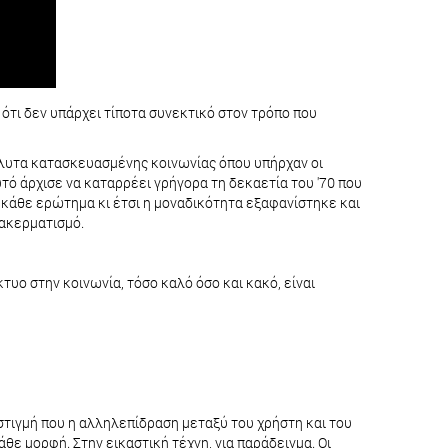
 ότι δεν υπάρχει τίποτα συνεκτικό στον τρόπο που
απόλυτα κατασκευασμένης κοινωνίας όπου υπήρχαν οι
τό άρχισε να καταρρέει γρήγορα τη δεκαετία του '70 που
 κάθε ερώτημα κι έτσι η μοναδικότητα εξαφανίστηκε και
τακερματισμό.
τυο στην κοινωνία, τόσο καλό όσο και κακό, είναι
 στιγμή που η αλληλεπίδραση μεταξύ του χρήστη και του
άθε μορφή. Στην εικαστική τέχνη, για παράδειγμα. Οι