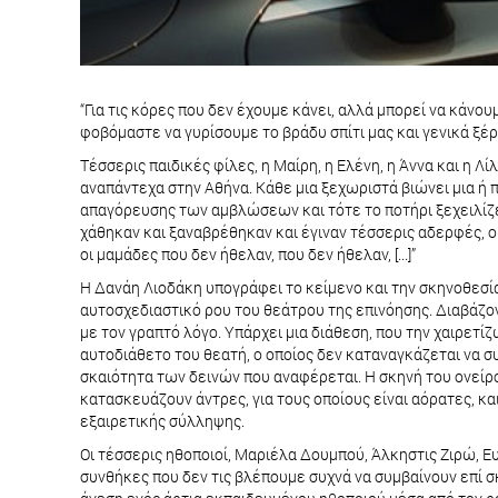
“Για τις κόρες που δεν έχουμε κάνει, αλλά μπορεί να κάνουμ
φοβόμαστε να γυρίσουμε το βράδυ σπίτι μας και γενικά ξέρ
Τέσσερις παιδικές φίλες, η Μαίρη, η Ελένη, η Άννα και η 
αναπάντεχα στην Αθήνα. Κάθε μια ξεχωριστά βιώνει μια ή 
απαγόρευσης των αμβλώσεων και τότε το ποτήρι ξεχειλίζει
χάθηκαν και ξαναβρέθηκαν και έγιναν τέσσερις αδερφές, οι 
οι μαμάδες που δεν ήθελαν, που δεν ήθελαν, [...]”
Η Δανάη Λιοδάκη υπογράφει το κείμενο και την σκηνοθεσία
αυτοσχεδιαστικό ρου του θεάτρου της επινόησης. Διαβάζο
με τον γραπτό λόγο. Υπάρχει μια διάθεση, που την χαιρετί
αυτοδιάθετο του θεατή, ο οποίος δεν καταναγκάζεται να συ
σκαιότητα των δεινών που αναφέρεται. Η σκηνή του ονείρου
κατασκευάζουν άντρες, για τους οποίους είναι αόρατες, και 
εξαιρετικής σύλληψης.
Οι τέσσερις ηθοποιοί, Μαριέλα Δουμπού, Άλκηστις Ζιρώ, Ε
συνθήκες που δεν τις βλέπουμε συχνά να συμβαίνουν επί σ