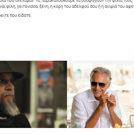
λο που ανέλαβαν. Τις παρακολουθούμε να συσφίγγουν την φιλία τους, 
ναι φίλη, γειτόνισσα, ξένη, η κόρη του αδελφού σου ή η ανιψιά του αφε
ρείτε που είδατε.