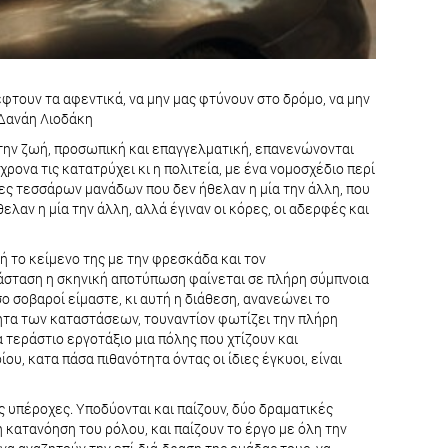
 πέφτουν τα αφεντικά, να μην μας φτύνουν στο δρόμο, να μην
 Δανάη Λιοδάκη
πό την ζωή, προσωπική και επαγγελματική, επανενώνονται
ονα τις κατατρύχει κι η πολιτεία, με ένα νομοσχέδιο περί
ρες τεσσάρων μανάδων που δεν ήθελαν η μία την άλλη, που
ελαν η μία την άλλη, αλλά έγιναν οι κόρες, οι αδερφές και
ή το κείμενο της με την φρεσκάδα και τον
ράσταση η σκηνική αποτύπωση φαίνεται σε πλήρη σύμπνοια
ο σοβαροί είμαστε, κι αυτή η διάθεση, ανανεώνει το
ότητα των καταστάσεων, τουναντίον φωτίζει την πλήρη
α τεράστιο εργοτάξιο μια πόλης που χτίζουν και
ου, κατα πάσα πιθανότητα όντας οι ίδιες έγκυοι, είναι
ς υπέροχες. Υποδύονται και παίζουν, δύο δραματικές
κατανόηση του ρόλου, και παίζουν το έργο με όλη την