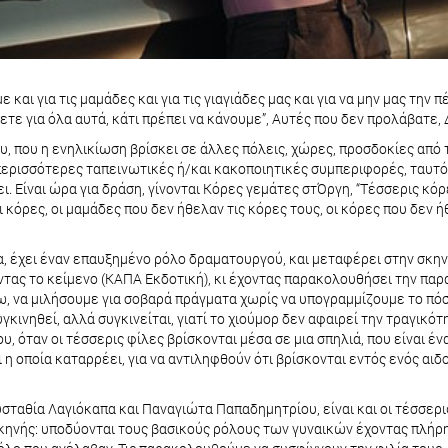
ε και για τις μαμάδες και για τις γιαγιάδες μας και για να μην μας την
ετε για όλα αυτά, κάτι πρέπει να κάνουμε”, Αυτές που δεν προλάβατε,
Λίλυ, που η ενηλικίωση βρίσκει σε άλλες πόλεις, χώρες, προσδοκίες α
περισσότερες ταπεινωτικές ή/και κακοποιητικές συμπεριφορές, ταυτόχρ
. Είναι ώρα για δράση, γίνονται Κόρες γεμάτες στΌργη, “Τέσσερις κό
κόρες, οι μαμάδες που δεν ήθελαν τις κόρες τους, οι κόρες που δεν ήθ
, έχει έναν επαυξημένο ρόλο δραματουργού, και μεταφέρει στην σκην
ντας το κείμενο (ΚΑΠΑ Εκδοτική), κι έχοντας παρακολουθήσει την πα
ζω, να μιλήσουμε για σοβαρά πράγματα χωρίς να υπογραμμίζουμε το πόσ
γκινηθεί, αλλά συγκινείται, γιατί το χιούμορ δεν αφαιρεί την τραγικ
, όταν οι τέσσερις φίλες βρίσκονται μέσα σε μια σπηλιά, που είναι έν
η οποία καταρρέει, για να αντιληφθούν ότι βρίσκονται εντός ενός αιδοί
υσταθία Λαγιόκαπα και Παναγιώτα Παπαδημητρίου, είναι και οι τέσσερι
κηνής: υποδύονται τους βασικούς ρόλους των γυναικών έχοντας πλήρη 