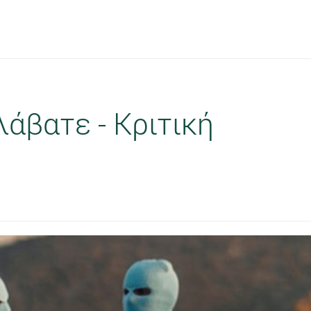
άβατε - Κριτική