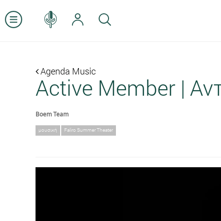
Agenda Music
Active Member | Αν
Boem Team
μουσική
Faliro Summer Theater
Previous