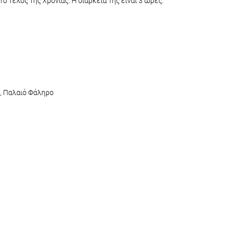
το τέλος της Χρονιάς. Η διάρκεια της είναι 3 ώρες.
, Παλαιό Φάληρο