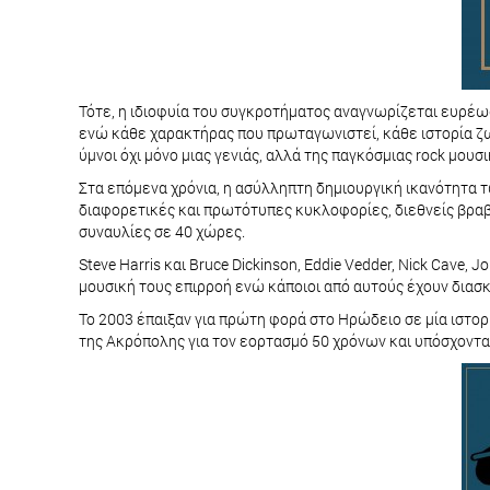
Τότε, η ιδιοφυία του συγκροτήματος αναγνωρίζεται ευρέως 
ενώ κάθε χαρακτήρας που πρωταγωνιστεί, κάθε ιστορία ζωή
ύμνοι όχι μόνο μιας γενιάς, αλλά της παγκόσμιας rock μουσι
Στα επόμενα χρόνια, η ασύλληπτη δημιουργική ικανότητα 
διαφορετικές και πρωτότυπες κυκλοφορίες, διεθνείς βραβ
συναυλίες σε 40 χώρες.
Steve Harris και Bruce Dickinson, Eddie Vedder, Nick Cave,
μουσική τους επιρροή ενώ κάποιοι από αυτούς έχουν διασκ
Το 2003 έπαιξαν για πρώτη φορά στο Ηρώδειο σε μία ιστορικ
της Ακρόπολης για τον εορτασμό 50 χρόνων και υπόσχονται