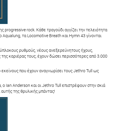
 progressive rock. Κάθε τραγούδι αγγίζει την τελειότητα
Aqualung, τα Locomotive Breath και Hymn 43 γίνονται
ολύπλοκους ρυθμούς, νέους ανεξερεύνητους ήχους,
 της καριέρας τους, έχουν δώσει περισσότερες από 3.000
πό εκείνους που έχουν αναγνωρίσει τους Jethro Tull ως
 ο Ian Anderson και οι Jethro Tull επιστρέφουν στην σκιά
 αυτής της θρυλικής μπάντας!