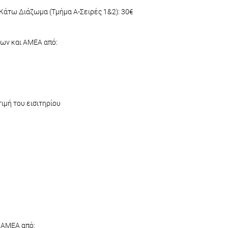
Κάτω Διάζωμα (Τμήμα Α-Σειρές 1&2): 30€
γων και ΑΜΕΑ από:
τιμή του εισιτηρίου
 ΑΜΕΑ από: