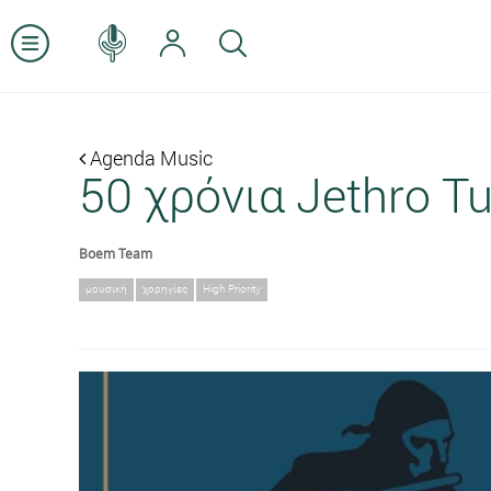
Agenda Music
50 χρόνια Jethro Tu
Boem Team
μουσική
χορηγίες
High Priority