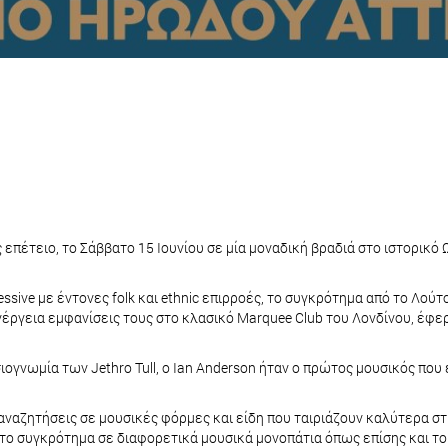
υς επέτειο, το Σάββατο 15 Ιουνίου σε μία μοναδική βραδιά στο ιστορικ
gressive με έντονες folk και ethnic επιρροές, το συγκρότημα από το Λο
ενέργεια εμφανίσεις τους στο κλασικό Marquee Club του Λονδίνου, έφε
ιογνωμία των Jethro Tull, ο Ian Anderson ήταν ο πρώτος μουσικός που
αναζητήσεις σε μουσικές φόρμες και είδη που ταιριάζουν καλύτερα στη
ι το συγκρότημα σε διαφορετικά μουσικά μονοπάτια όπως επίσης και το