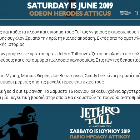
και καθιστά πλέον και επίσημα τους Tull ως γνήσιους εκπροσώπους της
ς συγκλονίζει από την πρώτη κιόλας ακρόαση. Εκτός από το ομότιτλο 
κής ιστορίας!
των progressive πρωτοπόρων Jethro Tull συνεχίζεται με ολοένα πιο π
εύσεις και εκατομμύρια πωλήσεις παγκοσμίως. Στις πέντες δεκαετίες
 John Myung, Marcus Siepen, Joe Bonamassa, Geddy Lee, είναι μερικοί α
ευάσει μερικές από τις μεγαλύτερες επιτυχίες τους.
ή sold out εμφάνιση. Το Σάββατο 15 Ιουνίου, δεκαέξι χρόνια αργότερα,
 μία μαγευτική βραδιά στην οποία θα ακουστούν τα τραγούδια-σταθμοί