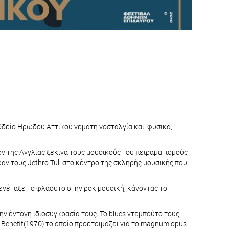
ό Ωδείο Ηρώδου Αττικού γεμάτη νοσταλγία και, φυσικά,
ύτον της Αγγλίας ξεκινά τους μουσικούς του πειραματισμούς
ραν τους Jethro Tull στο κέντρο της σκληρής μουσικής που
 ενέταξε το φλάουτο στην ροκ μουσική, κάνοντας το
ν έντονη ιδιοσυγκρασία τους. Το blues ντεμπούτο τους,
 Benefit(1970) το οποίο προετοιμάζει για το magnum opus