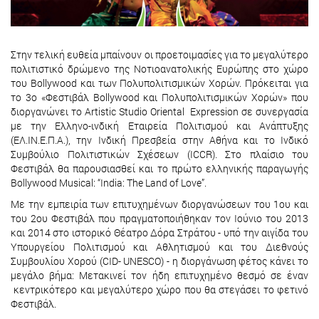
Στην τελική ευθεία μπαίνουν οι προετοιμασίες για το μεγαλύτερο
πολιτιστικό δρώμενο της Νοτιοανατολικής Ευρώπης στο χώρο
του Bollywood και των Πολυπολιτισμικών Χορών. Πρόκειται για
το 3ο «Φεστιβάλ Bollywood και Πολυπολιτισμικών Χορών» που
διοργανώνει το Artistic Studio Oriental Expression σε συνεργασία
με την Ελληνο-ινδική Εταιρεία Πολιτισμού και Ανάπτυξης
(ΕΛ.ΙΝ.Ε.Π.Α.), την Ινδική Πρεσβεία στην Αθήνα και το Ινδικό
Συμβούλιο Πολιτιστικών Σχέσεων (ICCR). Στο πλαίσιο του
Φεστιβάλ θα παρουσιασθεί και το πρώτο ελληνικής παραγωγής
Bollywood Musical: “India: The Land of Love”.
Με την εμπειρία των επιτυχημένων διοργανώσεων του 1ου και
του 2ου Φεστιβάλ που πραγματοποιήθηκαν τον Ιούνιο του 2013
και 2014 στο ιστορικό Θέατρο Δόρα Στράτου - υπό την αιγίδα του
Υπουργείου Πολιτισμού και Αθλητισμού και του Διεθνούς
Συμβουλίου Χορού (CID- UNESCO) - η διοργάνωση φέτος κάνει το
μεγάλο βήμα: Μετακινεί τον ήδη επιτυχημένο θεσμό σε έναν
κεντρικότερο και μεγαλύτερο χώρο που θα στεγάσει το φετινό
Φεστιβάλ.