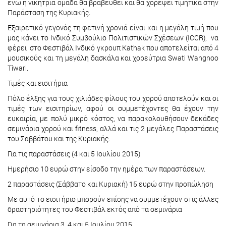
ενώ η νικήτρια ομάδα θα βραβευθεί και θα χορέψει τιμητικά στην
Παράσταση της Κυριακής.
Eξαιρετικό γεγονός τη φετινή χρονιά είναι και η μεγάλη τιμή που
μας κάνει το Ινδικό Συμβούλιο Πολιτιστικών Σχέσεων (ICCR), να
φέρει στο Φεστιβάλ Ινδικό γκρουπ Kathak που αποτελείται από 4
μουσικούς και τη μεγάλη δασκάλα και χορεύτρια Swati Wangnoo
Tiwari.
Τιμές και εισιτήρια
Πόλο έλξης για τους χιλιάδες φίλους του χορού αποτελούν και οι
τιμές των εισιτηρίων, αφού οι συμμετέχοντες θα έχουν την
ευκαιρία, με πολύ μικρό κόστος, να παρακολουθήσουν δεκάδες
σεμινάρια χορού και fitness, αλλά και τις 2 μεγάλες Παραστάσεις
του Σαββάτου και της Κυριακής.
Για τις παραστάσεις (4 και 5 Ιουλίου 2015)
Ημερήσιο 10 ευρώ στην είσοδο την ημέρα των παραστάσεων.
2 παραστάσεις (Σάββατο και Κυριακή) 15 ευρώ στην προπώληση
Με αυτό το εισιτήριο μπορούν επίσης να συμμετέχουν στις άλλες
δραστηριότητες του Φεστιβάλ εκτός από τα σεμινάρια
Για τα σεμινάρια 3, 4 και 5 Ιουλίου 2015