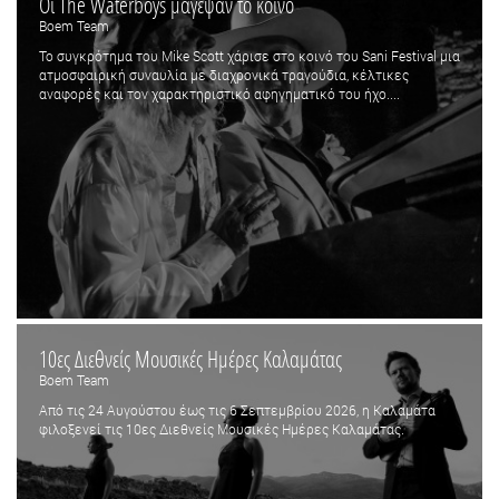
Οι The Waterboys μάγεψαν το κοινό
Boem Team
Το συγκρότημα του Mike Scott χάρισε στο κοινό του Sani Festival μια
ατμοσφαιρική συναυλία με διαχρονικά τραγούδια, κέλτικες
αναφορές και τον χαρακτηριστικό αφηγηματικό του ήχο....
10ες Διεθνείς Μουσικές Ημέρες Καλαμάτας
Boem Team
Από τις 24 Αυγούστου έως τις 6 Σεπτεμβρίου 2026, η Καλαμάτα
φιλοξενεί τις 10ες Διεθνείς Μουσικές Ημέρες Καλαμάτας.