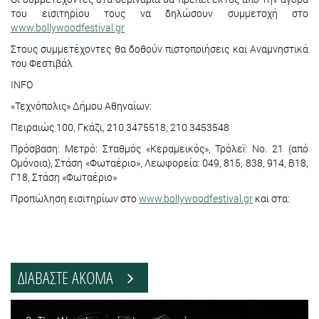
του εισιτηρίου τους να δηλώσουν συμμετοχή στο
www.bollywoodfestival.gr
Στους συμμετέχοντες θα δοθούν πιστοποιήσεις και Αναμνηστικά
του Φεστιβάλ
INFO
«Τεχνόπολις» Δήμου Αθηναίων:
Πειραιώς 100, Γκάζι, 210 3475518, 210 3453548
Πρόσβαση: Μετρό: Σταθμός «Κεραμεικός», Τρόλεï: No. 21 (από
Ομόνοια), Στάση «Φωταέριο», Λεωφορεία: 049, 815, 838, 914, Β18,
Γ18, Στάση «Φωταέριο»
Προπώληση εισιτηρίων στο
www.bollywoodfestival.gr
και στα:
ΔΙΑΒΑΣΤΕ ΑΚΟΜΑ