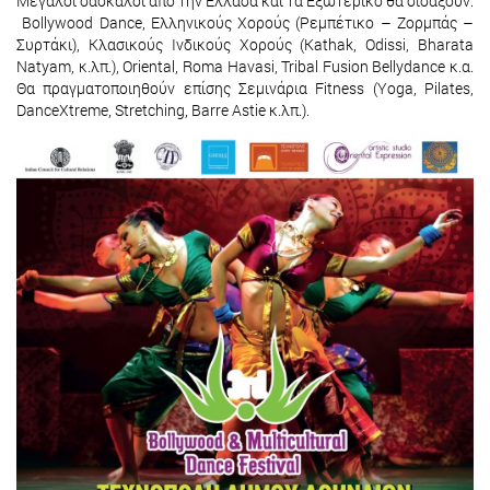
Μεγάλοι δάσκαλοι από την Ελλάδα και τα Εξωτερικό θα διδάξουν:
Bollywood Dance, Ελληνικούς Χορούς (Ρεμπέτικο – Ζορμπάς –
Συρτάκι), Κλασικούς Ινδικούς Χορούς (Kathak, Odissi, Bharata
Natyam, κ.λπ.), Oriental, Roma Havasi, Tribal Fusion Bellydance κ.α.
Θα πραγματοποιηθούν επίσης Σεμινάρια Fitness (Yoga, Pilates,
DanceXtreme, Stretching, Barre Astie κ.λπ.).