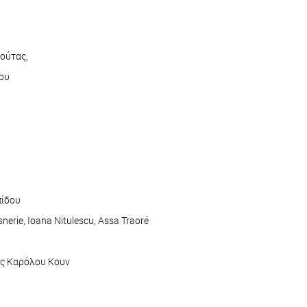
ρούτας,
ου
πίδου
erie, Ioana Nitulescu, Assa Traoré
ης Καρόλου Κουν