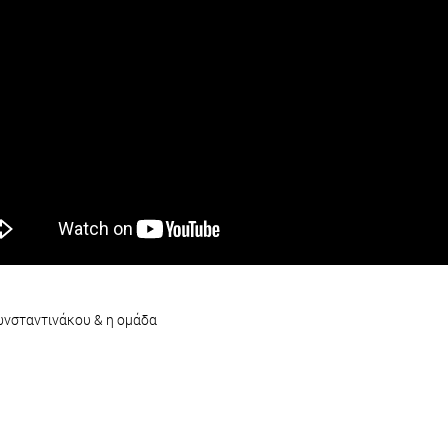
νσταντινάκου & η ομάδα