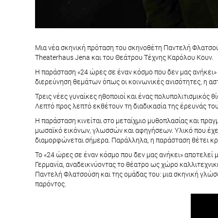
Μια νέα σκηνική πρόταση του σκηνοθέτη Παντελή Φλατσού
Theaterhaus Jena και του Θεάτρου Τέχνης Καρόλου Κουν.
Η παράσταση «24 ώρες σε έναν κόσμο που δεν μας ανήκει» α
διερεύνηση θεμάτων όπως οι κοινωνικές ανισότητες, η αστ
Τρεις νέες γυναίκες ηθοποιοί και ένας πολυπολιτισμικός θ
Λεπτό προς λεπτό εκθέτουν τη διαδικασία της έρευνάς του
Η παράσταση κινείται στο μεταίχμιο μυθοπλασίας και πρ
μωσαϊκό εικόνων, γλωσσών και αφηγήσεων. Υλικό που έχει
διαμορφώνεται σήμερα. Παράλληλα, η παράσταση θέτει κρ
Το «24 ώρες σε έναν κόσμο που δεν μας ανήκει» αποτελεί 
Γερμανία, αναδεικνύοντας το θέατρο ως χώρο καλλιτεχνική
Παντελή Φλατσούση και της ομάδας του: μια σκηνική γλώσ
παρόντος.