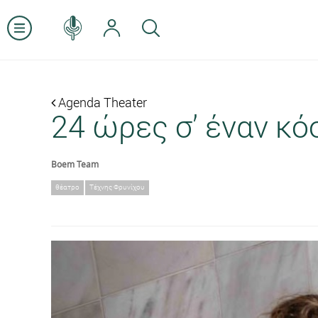
Agenda Theater
24 ώρες σ’ έναν κό
Boem Team
θέατρο
Τέχνης Φρυνίχου
Previous