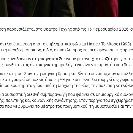
ση παρουσιάζεται στο Θέατρο Τέχνης από τις 16 Φεβρουαρίου 2026, 
ντλεί έμπνευση από το εμβληματικό φιλμ La Haine / Το Μίσος (1995) 
ική περιθωριοποίηση, η βία, ο αποκλεισμός και οι εκφάνσεις της αρ
ίασος ανεβαίνουν στη σκηνή και ξεκινούν μια ανοιχτή αναζήτηση για τη
ς, συνθέτοντας ένα σκηνικό ημερολόγιο για ένα ντοκιμαντέρ που δεν έ
αγματικότητας. Ζωντανή σκηνική δράση και βίντεο συνυπάρχουν και α
 καταγραφεί σε πόλεις όπως η Αθήνα και η Ιένα λειτουργεί ως γέφυ
ίσιμα ερωτήματα γύρω από τη διάχυση της βίας, την πολιτική κατεύθ
μια ουσιαστική διεθνή συμπαραγωγή που φέρνει σε δημιουργικό διάλογ
ς, πολιτικής και κοινωνικής συνάντησης. Στον πυρήνα του εγχειρήμα
σα που γεφυρώνει το θέατρο του πραγματικού, τη μυθοπλασία και την 