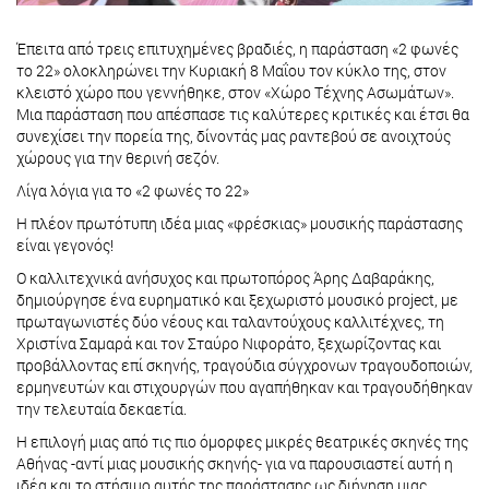
Έπειτα από τρεις επιτυχημένες βραδιές, η παράσταση «2 φωνές
το 22» ολοκληρώνει την Κυριακή 8 Μαΐου τον κύκλο της, στον
κλειστό χώρο που γεννήθηκε, στον «Χώρο Τέχνης Ασωμάτων».
Μια παράσταση που απέσπασε τις καλύτερες κριτικές και έτσι θα
συνεχίσει την πορεία της, δίνοντάς μας ραντεβού σε ανοιχτούς
χώρους για την θερινή σεζόν.
Λίγα λόγια για το «2 φωνές το 22»
Η πλέον πρωτότυπη ιδέα μιας «φρέσκιας» μουσικής παράστασης
είναι γεγονός!
Ο καλλιτεχνικά ανήσυχος και πρωτοπόρος Άρης Δαβαράκης,
δημιούργησε ένα ευρηματικό και ξεχωριστό μουσικό project, με
πρωταγωνιστές δύο νέους και ταλαντούχους καλλιτέχνες, τη
Χριστίνα Σαμαρά και τον Σταύρο Νιφοράτο, ξεχωρίζοντας και
προβάλλοντας επί σκηνής, τραγούδια σύγχρονων τραγουδοποιών,
ερμηνευτών και στιχουργών που αγαπήθηκαν και τραγουδήθηκαν
την τελευταία δεκαετία.
Η επιλογή μιας από τις πιο όμορφες μικρές θεατρικές σκηνές της
Αθήνας -αντί μιας μουσικής σκηνής- για να παρουσιαστεί αυτή η
ιδέα και το στήσιμο αυτής της παράστασης ως διήγηση μιας