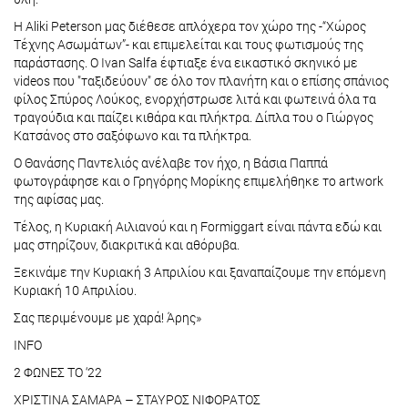
Η Aliki Peterson μας διέθεσε απλόχερα τον χώρο της -“Χώρος
Τέχνης Ασωμάτων”- και επιμελείται και τους φωτισμούς της
παράστασης. Ο Ivan Salfa έφτιαξε ένα εικαστικό σκηνικό με
videos που "ταξιδεύουν" σε όλο τον πλανήτη και ο επίσης σπάνιος
φίλος Σπύρος Λούκος, ενορχήστρωσε λιτά και φωτεινά όλα τα
τραγούδια και παίζει κιθάρα και πλήκτρα. Δίπλα του ο Γιώργος
Κατσάνος στο σαξόφωνο και τα πλήκτρα.
Ο Θανάσης Παντελιός ανέλαβε τον ήχο, η Βάσια Παππά
φωτογράφησε και ο Γρηγόρης Μορίκης επιμελήθηκε το artwork
της αφίσας μας.
Τέλος, η Κυριακή Αιλιανού και η Formiggart είναι πάντα εδώ και
μας στηρίζουν, διακριτικά και αθόρυβα.
Ξεκινάμε την Κυριακή 3 Απριλίου και ξαναπαίζουμε την επόμενη
Κυριακή 10 Απριλίου.
Σας περιμένουμε με χαρά! Άρης»
IΝFO
2 ΦΩΝΕΣ ΤΟ ‘22
ΧΡΙΣΤΙΝΑ ΣΑΜΑΡΑ – ΣΤΑΥΡΟΣ ΝΙΦΟΡΑΤΟΣ