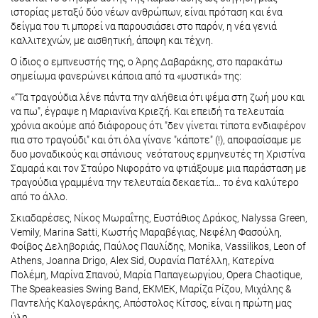
ιστορίας μεταξύ δύο νέων ανθρώπων, είναι πρόταση και ένα
δείγμα του τι μπορεί να παρουσιάσει στο παρόν, η νέα γενιά
καλλιτεχνών, με αισθητική, άποψη και τέχνη.
Ο ίδιος ο εμπνευστής της, ο Άρης Δαβαράκης, στο παρακάτω
σημείωμα φανερώνει κάποια από τα «μυστικά» της:
«“Τα τραγούδια λένε πάντα την αλήθεια ότι ψέμα στη ζωή μου και
να πω", έγραψε η Μαριανίνα Κριεζή. Και επειδή τα τελευταία
χρόνια ακούμε από διάφορους ότι "δεν γίνεται τίποτα ενδιαφέρον
πια στο τραγούδι" και ότι όλα γίνανε "κάποτε" (!), αποφασίσαμε με
δυο μοναδικούς και σπάνιους νεότατους ερμηνευτές τη Χριστίνα
Σαμαρά και τον Σταύρο Νιφοράτο να φτιάξουμε μια παράσταση με
τραγούδια γραμμένα την τελευταία δεκαετία… το ένα καλύτερο
από το άλλο.
Σκιαδαρέσες, Νίκος Μωραΐτης, Ευστάθιος Δράκος, Nalyssa Green,
Vemily, Marina Satti, Κωστής Μαραβέγιας, Νεφέλη Φασούλη,
Φοίβος Δεληβοριάς, Παύλος Παυλίδης, Monika, Vassilikos, Leon of
Athens, Joanna Drigo, Alex Sid, Ουρανία Πατέλλη, Κατερίνα
Πολέμη, Μαρίνα Σπανού, Μαρία Παπαγεωργίου, Opera Chaotique,
The Speakeasies Swing Band, EKMEK, Μαρίζα Ρίζου, Μιχάλης &
Παντελής Καλογεράκης, Απόστολος Κίτσος, είναι η πρώτη μας
ύλη.