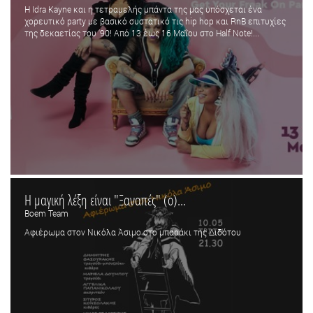
Η Idra Kayne και η τετραμελής μπάντα της μας υπόσχεται ένα
χορευτικό party με βασικό συστατικό τις hip hop και RnB επιτυχίες
της δεκαετίας του ‘90! Από 13 έως 16 Μαΐου στο Half Note!...
Η μαγική λέξη είναι "Ξαναπές" (ο)...
Boem Team
Αφιέρωμα στον Νικόλα Άσιμο στο μπαράκι της Διδότου