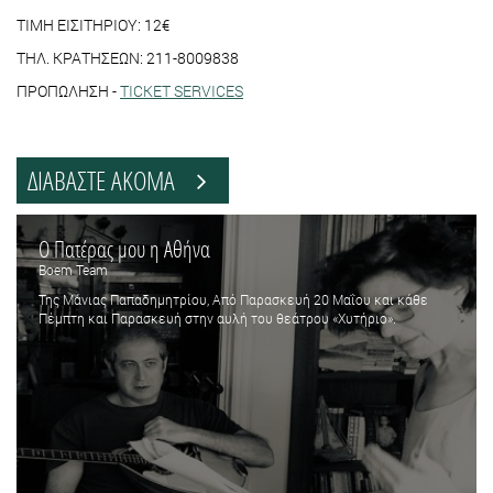
ΤΙΜΗ ΕΙΣΙΤΗΡΙΟΥ: 12€
ΤΗΛ. ΚΡΑΤΗΣΕΩΝ: 211-8009838
ΠΡΟΠΩΛΗΣΗ -
TICKET SERVICES
ΔΙΑΒΑΣΤΕ ΑΚΟΜΑ
Ο Πατέρας μου η Αθήνα
Boem Team
Της Μάνιας Παπαδημητρίου, Από Παρασκευή 20 Μαΐου και κάθε
Πέμπτη και Παρασκευή στην αυλή του θεάτρου «Χυτήριο».