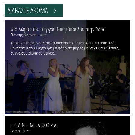
ΔΙΑΒΑΣΤΕ ΑΚΟΜΑ
«Τα Δώρα» του Γιώργου Νικητόπουλου στην Ύδρα
Γιάννης Καρνεσιώτης
Το κοινό της συναυλίας καθοδηγήθηκε στα σκοτεινά ποιητικά
μονοπάτια του Σαχτούρη με φάρο στιβαρές μουσικές συνθέσεις,
συχνά συμφωνικού ύφους....
Η Τ Α Ν Ε Μ Ι Α Φ Ο Ρ Α
Boem Team