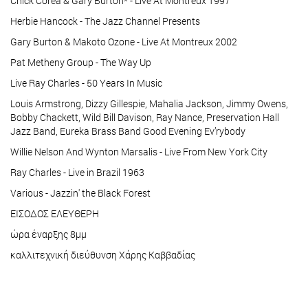
Chick Corea & Gary Burton* - Live At Montreux 1997
Herbie Hancock - The Jazz Channel Presents
Gary Burton & Makoto Ozone - Live At Montreux 2002
Pat Metheny Group - The Way Up
Live Ray Charles - 50 Years In Music
Louis Armstrong, Dizzy Gillespie, Mahalia Jackson, Jimmy Owens,
Bobby Chackett, Wild Bill Davison, Ray Nance, Preservation Hall
Jazz Band, Eureka Brass Band Good Evening Ev’rybody
Willie Nelson And Wynton Marsalis - Live From New York City
Ray Charles - Live in Brazil 1963
Various - Jazzin' the Black Forest
ΕΙΣΟΔΟΣ ΕΛΕΥΘΕΡΗ
ώρα έναρξης 8μμ
καλλιτεχνική διεύθυνση Χάρης Καββαδίας