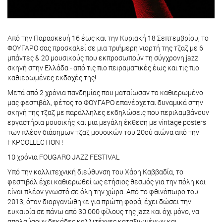
Από την Παρασκευή 16 έως και την Κυριακή 18 Σεπτεμβρίου, το
ΦΟΥΓΑΡΟ σας προσκαλεί σε μια τριήμερη γιορτή της τζαζ με 6
μπάντες & 20 μουσικούς που εκπροσωπούν τη σύγχρονη jazz
σκηνή στην Ελλάδα - από τις πιο πειραματικές έως και τις πιο
καθιερωμένες εκδοχές της!
Μετά από 2 χρόνια πανδημίας που ματαίωσαν το καθιερωμένο
μας φεστιβάλ, φέτος το ΦΟΥΓΑΡΟ επανέρχεται δυναμικά στην
σκηνή της τζαζ με παράλληλες εκδηλώσεις που περιλαμβάνουν
εργαστήρια μουσικής και μια μεγάλη έκθεση με vintage posters
των πλέον διάσημων τζαζ μουσικών του 20ού αιώνα από την
FKPCOLLECTION !
10 χρόνια FOUGARO JAZZ FESTIVAL
Υπό την καλλιτεχνική διεύθυνση του Χάρη Καββαδία, το
φεστιβάλ έχει καθιερωθεί ως ετήσιος θεσμός για την πόλη και
είναι πλέον γνωστό σε όλη την χώρα. Από το φθινόπωρο του
2013, όταν διοργανώθηκε για πρώτη φορά, έχει δώσει την
ευκαιρία σε πάνω από 30.000 φίλους της jazz και όχι μόνο, να
απολαύσουν δεκάδες καλλιτέχνες καταξιωμένων και